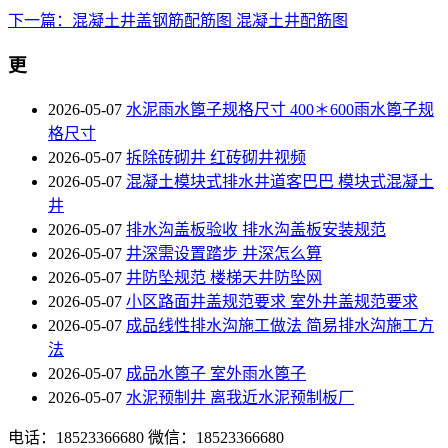
下一篇：混凝土井盖钢筋配筋图 混凝土井配筋图
更
2026-05-07
水泥雨水篦子规格尺寸 400＊600雨水篦子规
格尺寸
2026-05-07
拆除砖砌井 红砖砌井视频
2026-05-07
混凝土模块式排水井道客巴巴 模块式混凝土
井
2026-05-07
排水沟盖板验收 排水沟盖板安装规范
2026-05-07
井深需设置踏步 井深怎么算
2026-05-07
井防坠规范 楼梯天井防坠网
2026-05-07
小区路面井盖规范要求 室外井盖规范要求
2026-05-07
成品线性排水沟施工做法 简易排水沟施工方
法
2026-05-07
成品水篦子 室外雨水篦子
2026-05-07
水泥预制井 离我近水泥预制板厂
电话：18523366680
微信：18523366680