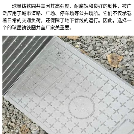
球墨铸铁圆井盖因其高强度、耐腐蚀和良好的韧性，被广
泛应用于城市道路、广场、停车场等公共场所。它们不仅承载
着日常的交通负荷，还保障了地下管线的运行。因此，选择一
个的球墨铸铁圆井盖厂家关重要。