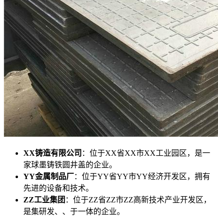
XX铸造有限公司
：位于XX省XX市XX工业园区，是一
家球墨铸铁圆井盖的企业。
YY金属制品厂
：位于YY省YY市YY经济开发区，拥有
先进的设备和技术。
ZZ工业集团
：位于ZZ省ZZ市ZZ高新技术产业开发区，
是集研发、、于一体的企业。