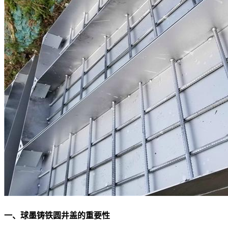
一、球墨铸铁圆井盖的重要性