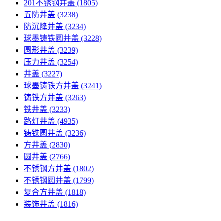
201不锈钢井盖
(1805)
五防井盖
(3238)
防沉降井盖
(3234)
球墨铸铁圆井盖
(3228)
圆形井盖
(3239)
压力井盖
(3254)
井盖
(3227)
球墨铸铁方井盖
(3241)
铸铁方井盖
(3263)
铁井盖
(3233)
路灯井盖
(4935)
铸铁圆井盖
(3236)
方井盖
(2830)
圆井盖
(2766)
不锈钢方井盖
(1802)
不锈钢圆井盖
(1799)
复合方井盖
(1818)
装饰井盖
(1816)