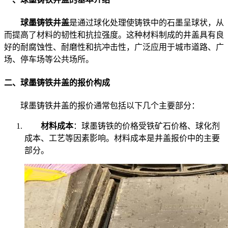
球墨铸铁井盖
是通过球化处理使铸铁中的石墨呈球状，从
而提高了材料的韧性和抗拉强度。这种材料制成的井盖具有良
好的耐腐蚀性、耐磨性和抗冲击性，广泛应用于城市道路、广
场、停车场等公共场所。
二、球墨铸铁井盖的报价构成
球墨铸铁井盖的报价通常包括以下几个主要部分：
材料成本
：球墨铸铁的价格受铁矿石价格、球化剂
成本、工艺等因素影响。材料成本是井盖报价中的主要
部分。