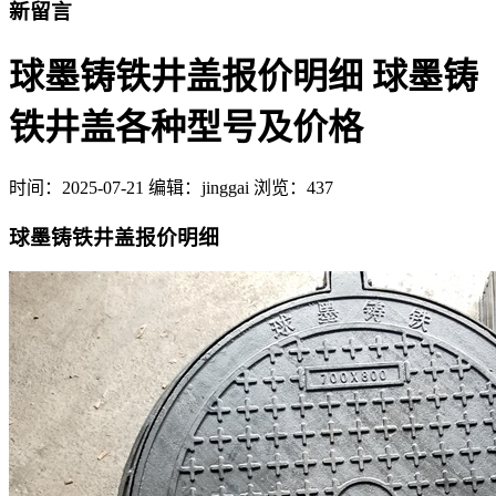
新留言
球墨铸铁井盖报价明细 球墨铸
铁井盖各种型号及价格
时间：
2025-07-21
编辑：jinggai
浏览：437
球墨铸铁井盖报价明细