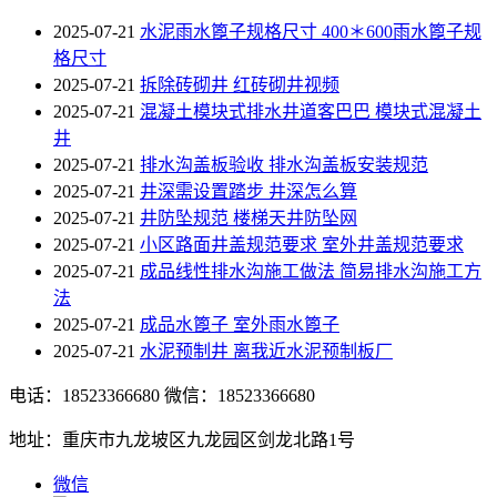
2025-07-21
水泥雨水篦子规格尺寸 400＊600雨水篦子规
格尺寸
2025-07-21
拆除砖砌井 红砖砌井视频
2025-07-21
混凝土模块式排水井道客巴巴 模块式混凝土
井
2025-07-21
排水沟盖板验收 排水沟盖板安装规范
2025-07-21
井深需设置踏步 井深怎么算
2025-07-21
井防坠规范 楼梯天井防坠网
2025-07-21
小区路面井盖规范要求 室外井盖规范要求
2025-07-21
成品线性排水沟施工做法 简易排水沟施工方
法
2025-07-21
成品水篦子 室外雨水篦子
2025-07-21
水泥预制井 离我近水泥预制板厂
电话：18523366680
微信：18523366680
地址：重庆市九龙坡区九龙园区剑龙北路1号
微信