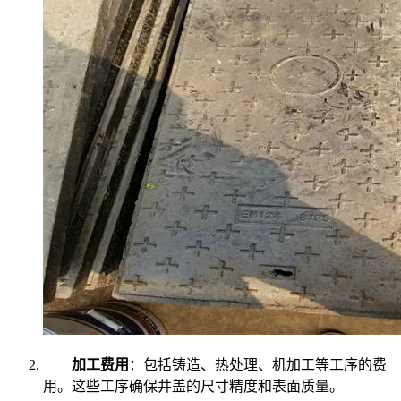
加工费用
：包括铸造、热处理、机加工等工序的费
用。这些工序确保井盖的尺寸精度和表面质量。