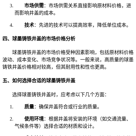
市场供需
：市场供需关系直接影响原材料价格，进
而影响井盖的成本。
技术
：先进的技术可以提高效率，降低单位成本。
四、球墨铸铁井盖的市场价格分析
球墨铸铁井盖的市场价格受种因素影响，包括原材料价格
波动、成本变化、市场竞争状况等。一般来说，高质量的球墨
铸铁井盖价格相对较高，但其耐用性和性也更高。
五、如何选择合适的球墨铸铁井盖
选择球墨铸铁井盖时，应考虑以下几个方面：
质量
：确保井盖符合或行业的质量。
使用环境
：根据井盖将安装的环境（如交通流量、
气候条件等）选择合适的材质和设计。