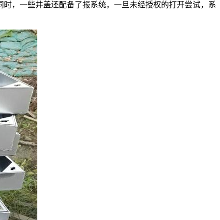
时，一些井盖还配备了报系统，一旦未经授权的打开尝试，系