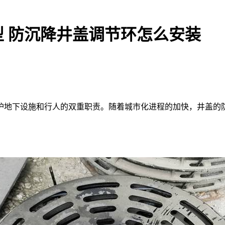
 防沉降井盖调节环怎么安装
地下设施和行人的双重职责。随着城市化进程的加快，井盖的防