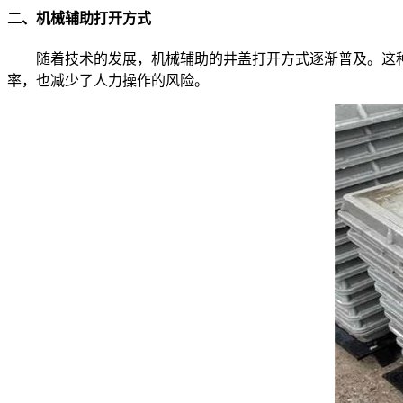
二、机械辅助打开方式
随着技术的发展，机械辅助的井盖打开方式逐渐普及。这种
率，也减少了人力操作的风险。