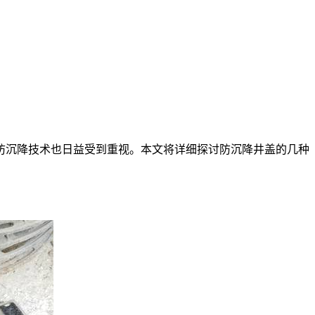
沉降技术也日益受到重视。本文将详细探讨防沉降井盖的几种