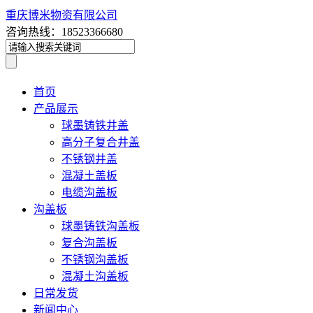
重庆博米物资有限公司
咨询热线：18523366680
首页
产品展示
球墨铸铁井盖
高分子复合井盖
不锈钢井盖
混凝土盖板
电缆沟盖板
沟盖板
球墨铸铁沟盖板
复合沟盖板
不锈钢沟盖板
混凝土沟盖板
日常发货
新闻中心