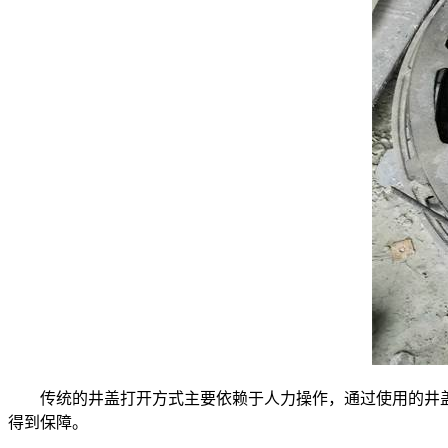
传统的井盖打开方式主要依赖于人力操作，通过使用的井盖
得到保障。