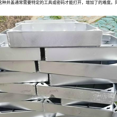
种井盖通常需要特定的工具或密码才能打开，增加了的难度。同