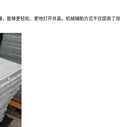
，能够更轻松、更地打开井盖。机械辅助方式不仅提高了效