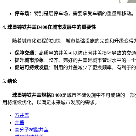
停车场
：特别是层停车场，需要承受车辆的重量和移动。
4. 球墨铸铁井盖D400在城市发展中的重要性
随着城市化进程的加快，城市基础设施的完善和升级变得
保障交通
：高质量的井盖可以防止因井盖损坏导致的交通
提升城市形象
：整齐、完好的井盖是城市管理水平的一个
促进可持续发展
：耐用的井盖减少了更换频率，有利于的
5. 结论
球墨铸铁井盖规格D400
是城市基础设施中不可或缺的一部
用将继续优化，以满足未来城市发展的需求。
方井盖
井盖
高分子树脂井盖