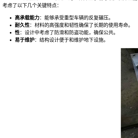
考虑了以下几个关键特点：
高承载能力
：能够承受重型车辆的反复碾压。
耐久性
：材料的高强度和韧性确保了长期的使用寿命。
性
：设计中考虑了防滑和防盗功能，确保公共。
易于维护
：结构设计便于和维护地下设施。