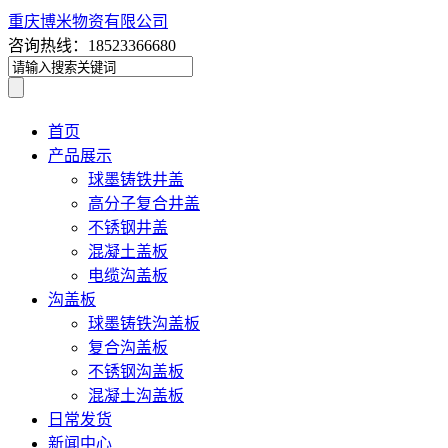
重庆博米物资有限公司
咨询热线：18523366680
首页
产品展示
球墨铸铁井盖
高分子复合井盖
不锈钢井盖
混凝土盖板
电缆沟盖板
沟盖板
球墨铸铁沟盖板
复合沟盖板
不锈钢沟盖板
混凝土沟盖板
日常发货
新闻中心