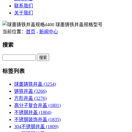
联系我们
关于我们
当前位置：
首页
-
新闻中心
搜索
Search
标签列表
球墨铸铁井盖
(3254)
铸铁井盖
(3266)
方形井盖
(3276)
高分子复合井盖
(1801)
不锈钢井盖
(1804)
不锈钢装饰井盖
(1835)
304不锈钢井盖
(1809)