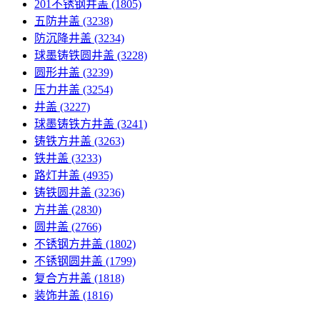
201不锈钢井盖
(1805)
五防井盖
(3238)
防沉降井盖
(3234)
球墨铸铁圆井盖
(3228)
圆形井盖
(3239)
压力井盖
(3254)
井盖
(3227)
球墨铸铁方井盖
(3241)
铸铁方井盖
(3263)
铁井盖
(3233)
路灯井盖
(4935)
铸铁圆井盖
(3236)
方井盖
(2830)
圆井盖
(2766)
不锈钢方井盖
(1802)
不锈钢圆井盖
(1799)
复合方井盖
(1818)
装饰井盖
(1816)