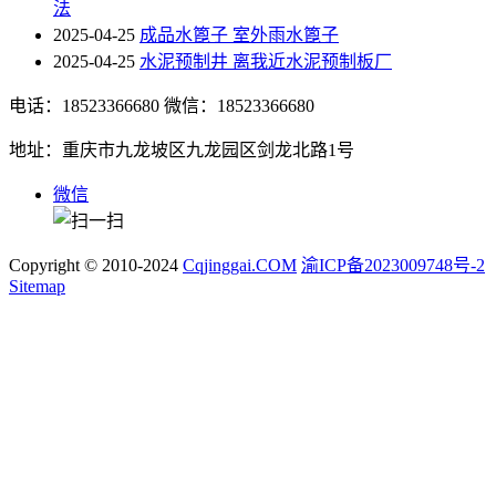
法
2025-04-25
成品水篦子 室外雨水篦子
2025-04-25
水泥预制井 离我近水泥预制板厂
电话：18523366680
微信：18523366680
地址：重庆市九龙坡区九龙园区剑龙北路1号
微信
Copyright © 2010-2024
Cqjinggai.COM
渝ICP备2023009748号-2
Sitemap