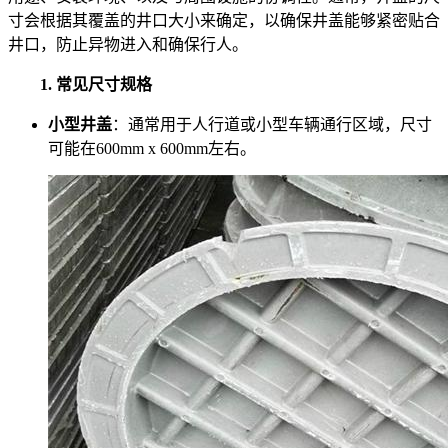
寸会根据其覆盖的井口大小来确定，以确保井盖能够紧密贴合
井口，防止异物进入和确保行人。
1. 常见尺寸规格
小型井盖
：通常用于人行道或小型车辆通行区域，尺寸
可能在600mm x 600mm左右。