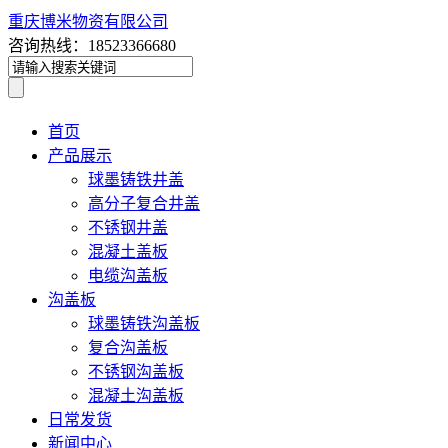
重庆博米物资有限公司
咨询热线：18523366680
首页
产品展示
球墨铸铁井盖
高分子复合井盖
不锈钢井盖
混凝土盖板
电缆沟盖板
沟盖板
球墨铸铁沟盖板
复合沟盖板
不锈钢沟盖板
混凝土沟盖板
日常发货
新闻中心