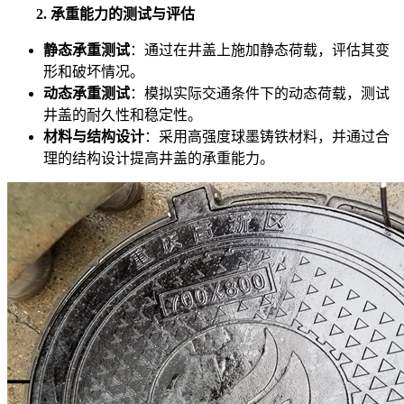
2. 承重能力的测试与评估
静态承重测试
：通过在井盖上施加静态荷载，评估其变
形和破坏情况。
动态承重测试
：模拟实际交通条件下的动态荷载，测试
井盖的耐久性和稳定性。
材料与结构设计
：采用高强度球墨铸铁材料，并通过合
理的结构设计提高井盖的承重能力。