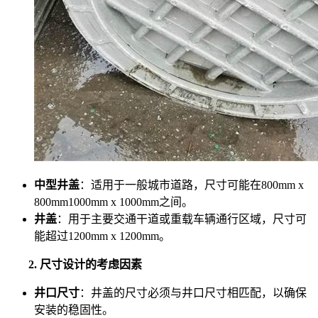
中型井盖
：适用于一般城市道路，尺寸可能在800mm x
800mm1000mm x 1000mm之间。
井盖
：用于主要交通干道或重载车辆通行区域，尺寸可
能超过1200mm x 1200mm。
2. 尺寸设计的考虑因素
井口尺寸
：井盖的尺寸必须与井口尺寸相匹配，以确保
安装的稳固性。