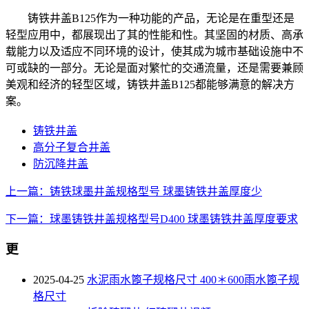
铸铁井盖B125作为一种功能的产品，无论是在重型还是
轻型应用中，都展现出了其的性能和性。其坚固的材质、高承
载能力以及适应不同环境的设计，使其成为城市基础设施中不
可或缺的一部分。无论是面对繁忙的交通流量，还是需要兼顾
美观和经济的轻型区域，铸铁井盖B125都能够满意的解决方
案。
铸铁井盖
高分子复合井盖
防沉降井盖
上一篇：铸铁球墨井盖规格型号 球墨铸铁井盖厚度少
下一篇：球墨铸铁井盖规格型号D400 球墨铸铁井盖厚度要求
更
2025-04-25
水泥雨水篦子规格尺寸 400＊600雨水篦子规
格尺寸