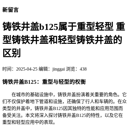
新留言
铸铁井盖b125属于重型轻型 重
型铸铁井盖和轻型铸铁井盖的
区别
时间：
2025-04-25
编辑：jinggai
浏览：438
铸铁井盖B125：重型与轻型的权衡
在城市的基础设施中，铸铁井盖扮演着关重要的角色。它
们不仅保护着地下管道和设施，还确保了行人和车辆的。在众
类型的井盖中，铸铁井盖B125因其独特的性能和应用范围而
备受关注。本文将深入探讨铸铁井盖B125的特性，以及它在
重型和轻型应用中的表现。