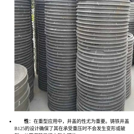
性
：在重型应用中，井盖的性尤为重要。铸铁井盖
B125的设计确保了其在承受重压时不会发生变形或破