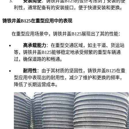
安装简便
：铸铁井盖B125的设计考虑到了安装的便
利性，通常配备有的安装接口，便于快速安装和更换。
铸铁井盖B125在重型应用中的表现
在重型应用场景中，铸铁井盖B125展现出了其的性能：
高承载能力
：在重型交通区域，如主干道、货运站
等，铸铁井盖B125能够稳定地承受频繁的重型车辆通
过，确保道路的和畅通。
耐用性
：由于其材质的坚固性，铸铁井盖B125在重
型应用中表现出的耐用性，减少了维护和更换的频率，
降低了长期运营成本。