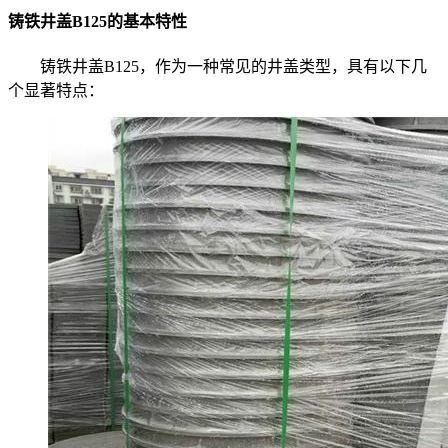
铸铁井盖B125的基本特性
铸铁井盖B125，作为一种常见的井盖类型，具有以下几
个显著特点：