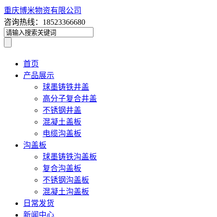
重庆博米物资有限公司
咨询热线：18523366680
首页
产品展示
球墨铸铁井盖
高分子复合井盖
不锈钢井盖
混凝土盖板
电缆沟盖板
沟盖板
球墨铸铁沟盖板
复合沟盖板
不锈钢沟盖板
混凝土沟盖板
日常发货
新闻中心