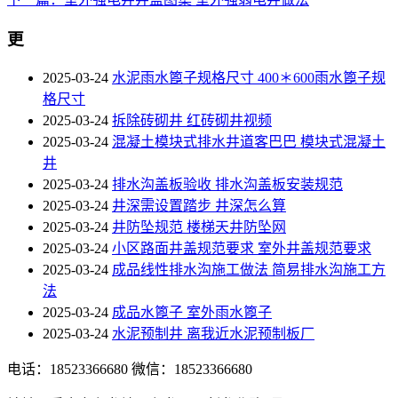
更
2025-03-24
水泥雨水篦子规格尺寸 400＊600雨水篦子规
格尺寸
2025-03-24
拆除砖砌井 红砖砌井视频
2025-03-24
混凝土模块式排水井道客巴巴 模块式混凝土
井
2025-03-24
排水沟盖板验收 排水沟盖板安装规范
2025-03-24
井深需设置踏步 井深怎么算
2025-03-24
井防坠规范 楼梯天井防坠网
2025-03-24
小区路面井盖规范要求 室外井盖规范要求
2025-03-24
成品线性排水沟施工做法 简易排水沟施工方
法
2025-03-24
成品水篦子 室外雨水篦子
2025-03-24
水泥预制井 离我近水泥预制板厂
电话：18523366680
微信：18523366680