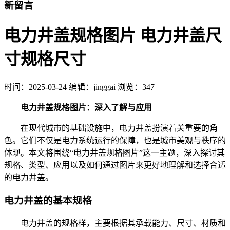
新留言
电力井盖规格图片 电力井盖尺
寸规格尺寸
时间：
2025-03-24
编辑：jinggai
浏览：347
电力井盖规格图片：深入了解与应用
在现代城市的基础设施中，电力井盖扮演着关重要的角
色。它们不仅是电力系统运行的保障，也是城市美观与秩序的
体现。本文将围绕“电力井盖规格图片”这一主题，深入探讨其
规格、类型、应用以及如何通过图片来更好地理解和选择合适
的电力井盖。
电力井盖的基本规格
电力井盖的规格样，主要根据其承载能力、尺寸、材质和