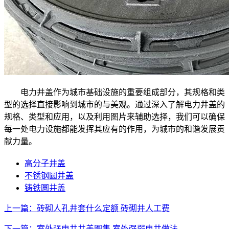
电力井盖作为城市基础设施的重要组成部分，其规格和类
型的选择直接影响到城市的与美观。通过深入了解电力井盖的
规格、类型和应用，以及利用图片来辅助选择，我们可以确保
每一处电力设施都能发挥其应有的作用，为城市的和谐发展贡
献力量。
高分子井盖
不锈钢圆井盖
铸铁圆井盖
上一篇：砖砌人孔井套什么定额 砖砌井人工费
下一篇：室外强电井井盖图集 室外强弱电井做法