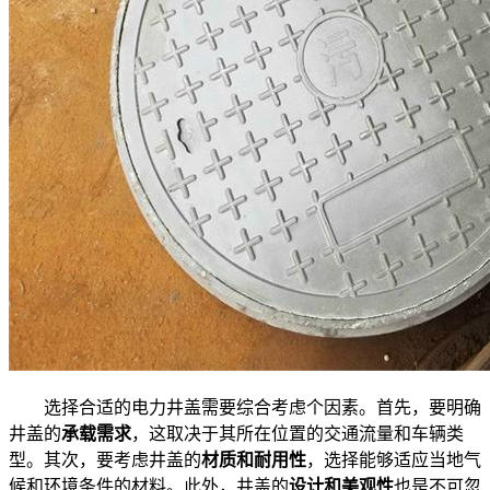
选择合适的电力井盖需要综合考虑个因素。首先，要明确
井盖的
承载需求
，这取决于其所在位置的交通流量和车辆类
型。其次，要考虑井盖的
材质和耐用性
，选择能够适应当地气
候和环境条件的材料。此外，井盖的
设计和美观性
也是不可忽