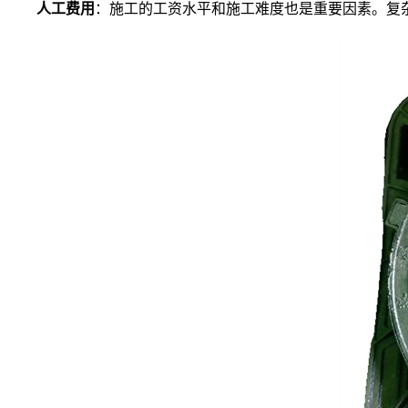
人工费用
：施工的工资水平和施工难度也是重要因素。复