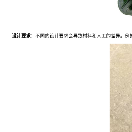
设计要求
：不同的设计要求会导致材料和人工的差异。例