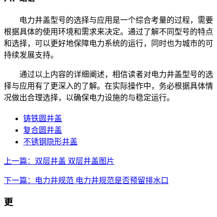
电力井盖型号的选择与应用是一个综合考量的过程，需要
根据具体的使用环境和需求来决定。通过了解不同型号的特点
和选择，可以更好地保障电力系统的运行，同时也为城市的可
持续发展支持。
通过以上内容的详细阐述，相信读者对电力井盖型号的选
择与应用有了更深入的了解。在实际操作中，务必根据具体情
况做出合理选择，以确保电力设施的与稳定运行。
铸铁圆井盖
复合圆井盖
不锈钢隐形井盖
上一篇：双层井盖 双层井盖图片
下一篇：电力井规范 电力井规范是否预留排水口
更