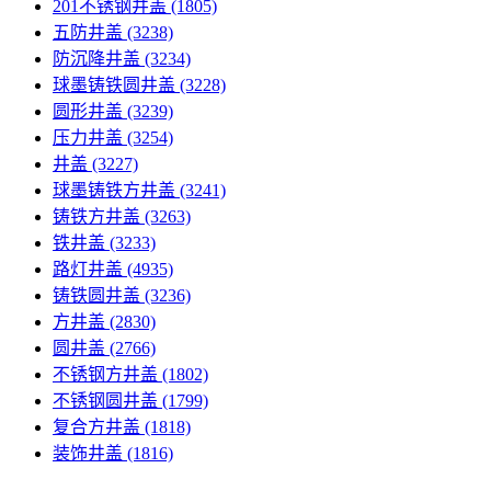
201不锈钢井盖
(1805)
五防井盖
(3238)
防沉降井盖
(3234)
球墨铸铁圆井盖
(3228)
圆形井盖
(3239)
压力井盖
(3254)
井盖
(3227)
球墨铸铁方井盖
(3241)
铸铁方井盖
(3263)
铁井盖
(3233)
路灯井盖
(4935)
铸铁圆井盖
(3236)
方井盖
(2830)
圆井盖
(2766)
不锈钢方井盖
(1802)
不锈钢圆井盖
(1799)
复合方井盖
(1818)
装饰井盖
(1816)