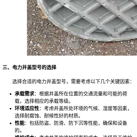
三、电力井盖型号的选择
选择合适的电力井盖型号，需要考虑以下几个关键因素：
承载需求
：根据井盖所在位置的交通流量和可能的荷
载，选择相应的承载等级。
环境适应性
：考虑井盖所处环境的气候、湿度等因素，
选择耐腐蚀、耐候性好的材质。
性能
：包括防盗、防滑、防下沉等性能，确保和设备
的。