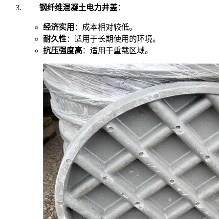
钢纤维混凝土电力井盖
：
经济实用
：成本相对较低。
耐久性
：适用于长期使用的环境。
抗压强度高
：适用于重载区域。