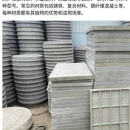
种型号。常见的材质包括铸铁、复合材料、钢纤维混凝土等，
每种材质都有其独特的优势和适用场景。