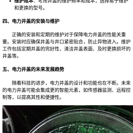
维护成本
：考虑井盖的维护频率和成本，选择易于维护
和更换的型号。
四、电力井盖的安装与维护
正确的安装和定期的维护对于保障电力井盖的性能关重
要。安装时应确保井盖与井口紧密贴合，防止异物进入。维护
工作包括定期井盖的完好性、清洁井盖表面、及时更换损坏的
井盖等。
五、电力井盖的未来发展趋势
随着科技的进步，电力井盖的设计和功能也在不断。未来
的电力井盖可能会集成更的智能元素，如传感器监测、远程控
制等，以提高其性和便捷性。