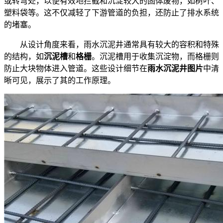
或转弯处，以便有效地拦截和沉淀较大的固体废物，如树叶、
塑料袋等。这不仅减轻了下游管道的负担，还防止了排水系统
的堵塞。
从设计角度来看，雨水沉泥井通常具有较大的容积和特殊
的结构，如
沉泥槽
和
格栅
。沉泥槽用于收集沉淀物，而格栅则
防止大块物体进入管道。这些设计细节在
雨水沉泥井图片
中清
晰可见，展示了其的工作原理。