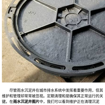
尽管雨水沉泥井在城市排水系统中发挥着重要作用，但其
维护和管理却常常被忽视。定期清理和是确保其正常运行的关
键。在
雨水沉泥井图片
中，我们可以看到维护正在清理沉泥