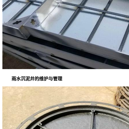
雨水沉泥井的维护与管理