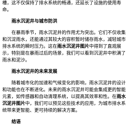
槽，这不仅保持了排水系统的畅通，还延长了设施的使用寿
命。
雨水沉泥井与城市防洪
在暴雨季节，雨水沉泥井的作用尤为突出。它们不仅收集
和沉淀雨水，还能通过其较大的容积暂时储存雨水，减轻城市
排水系统的瞬时压力。这在
雨水沉泥井图片
中得到了直观展
示，特别是在暴雨过后的场景，我们可以看到沉泥井中积满了
雨水和泥沙。
雨水沉泥井的未来发展
随着城市化的加速和气候变化的影响，雨水沉泥井的设计
和功能也在不断进化。未来的雨水沉泥井可能会集成更的智能
元素，如传感器和自动清理系统，以提高其效率和性。在
雨水
沉泥井图片
中，我们可以预见这些技术的应用，为城市排水系
统带来更智能、更可持续的解决方案。
结语