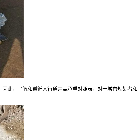
因此，了解和遵循人行道井盖承重对照表，对于城市规划者和