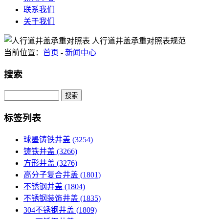
联系我们
关于我们
当前位置：
首页
-
新闻中心
搜索
Search
标签列表
球墨铸铁井盖
(3254)
铸铁井盖
(3266)
方形井盖
(3276)
高分子复合井盖
(1801)
不锈钢井盖
(1804)
不锈钢装饰井盖
(1835)
304不锈钢井盖
(1809)