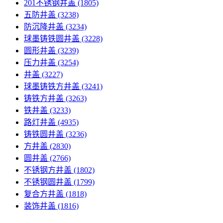
201不锈钢井盖
(1805)
五防井盖
(3238)
防沉降井盖
(3234)
球墨铸铁圆井盖
(3228)
圆形井盖
(3239)
压力井盖
(3254)
井盖
(3227)
球墨铸铁方井盖
(3241)
铸铁方井盖
(3263)
铁井盖
(3233)
路灯井盖
(4935)
铸铁圆井盖
(3236)
方井盖
(2830)
圆井盖
(2766)
不锈钢方井盖
(1802)
不锈钢圆井盖
(1799)
复合方井盖
(1818)
装饰井盖
(1816)