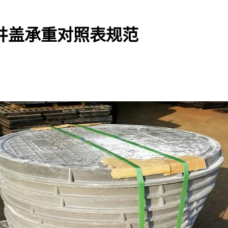
井盖承重对照表规范