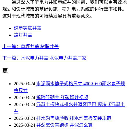
通过深入了解电力井和电缆井的区别，我们可以更有效地
规划和设计城市的基础设施，提升电力系统的运行效率和性。
这对于现代城市的可持续发展具有重要意义。
球墨铸铁井盖
路灯井盖
上一篇：草坪井盖 树脂井盖
下一篇：水泥电力井盖 水泥电力井盖厂家
更
2025-03-24
水泥雨水篦子规格尺寸 400＊600雨水篦子规
格尺寸
2025-03-24
拆除砖砌井 红砖砌井视频
2025-03-24
混凝土模块式排水井道客巴巴 模块式混凝土
井
2025-03-24
排水沟盖板验收 排水沟盖板安装规范
2025-03-24
井深需设置踏步 井深怎么算