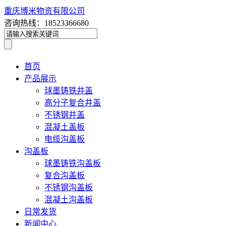
重庆博米物资有限公司
咨询热线：18523366680
首页
产品展示
球墨铸铁井盖
高分子复合井盖
不锈钢井盖
混凝土盖板
电缆沟盖板
沟盖板
球墨铸铁沟盖板
复合沟盖板
不锈钢沟盖板
混凝土沟盖板
日常发货
新闻中心