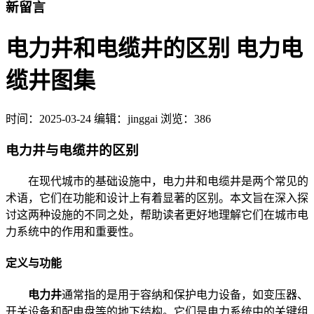
新留言
电力井和电缆井的区别 电力电
缆井图集
时间：
2025-03-24
编辑：jinggai
浏览：386
电力井与电缆井的区别
在现代城市的基础设施中，电力井和电缆井是两个常见的
术语，它们在功能和设计上有着显著的区别。本文旨在深入探
讨这两种设施的不同之处，帮助读者更好地理解它们在城市电
力系统中的作用和重要性。
定义与功能
电力井
通常指的是用于容纳和保护电力设备，如变压器、
开关设备和配电盘等的地下结构。它们是电力系统中的关键组