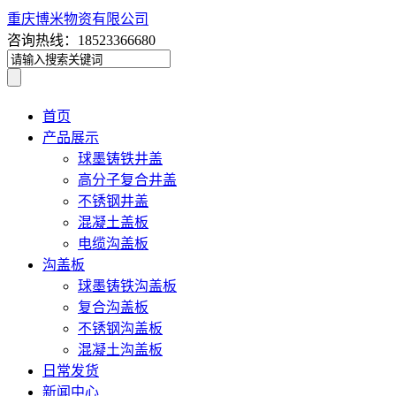
重庆博米物资有限公司
咨询热线：18523366680
首页
产品展示
球墨铸铁井盖
高分子复合井盖
不锈钢井盖
混凝土盖板
电缆沟盖板
沟盖板
球墨铸铁沟盖板
复合沟盖板
不锈钢沟盖板
混凝土沟盖板
日常发货
新闻中心