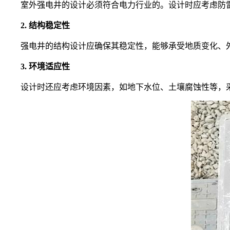
室外强电井的设计必须符合电力行业的。设计时应考虑防雷
2. 结构稳定性
强电井的结构设计应确保其稳定性，能够承受地质变化、外
3. 环境适应性
设计时还应考虑环境因素，如地下水位、土壤腐蚀性等，采