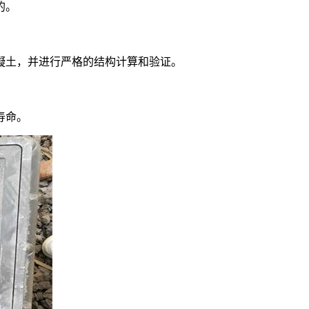
的。
凝土，并进行严格的结构计算和验证。
寿命。