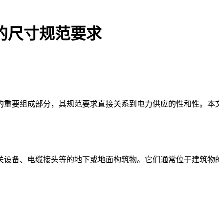
的尺寸规范要求
重要组成部分，其规范要求直接关系到电力供应的性和性。本文
设备、电缆接头等的地下或地面构筑物。它们通常位于建筑物的