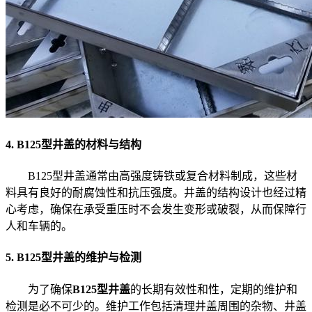
4. B125型井盖的材料与结构
B125型井盖通常由高强度铸铁或复合材料制成，这些材
料具有良好的耐腐蚀性和抗压强度。井盖的结构设计也经过精
心考虑，确保在承受重压时不会发生变形或破裂，从而保障行
人和车辆的。
5. B125型井盖的维护与检测
为了确保
B125型井盖
的长期有效性和性，定期的维护和
检测是必不可少的。维护工作包括清理井盖周围的杂物、井盖