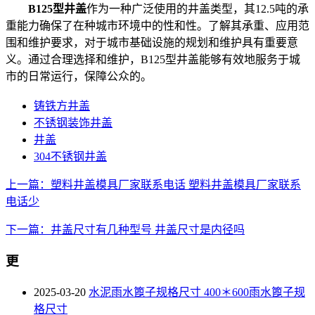
B125型井盖
作为一种广泛使用的井盖类型，其12.5吨的承
重能力确保了在种城市环境中的性和性。了解其承重、应用范
围和维护要求，对于城市基础设施的规划和维护具有重要意
义。通过合理选择和维护，B125型井盖能够有效地服务于城
市的日常运行，保障公众的。
铸铁方井盖
不锈钢装饰井盖
井盖
304不锈钢井盖
上一篇：塑料井盖模具厂家联系电话 塑料井盖模具厂家联系
电话少
下一篇：井盖尺寸有几种型号 井盖尺寸是内径吗
更
2025-03-20
水泥雨水篦子规格尺寸 400＊600雨水篦子规
格尺寸