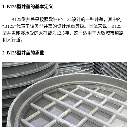
1. B125型井盖的基本定义
B125型井盖是按照欧洲EN 124设计的一种井盖，其中的
“B125”代表了该类型井盖的设计承重等级。具体来说，B125
型井盖能够承受的大荷载为12.5吨，这一适用于大数城市道路
和人行道。
2. B125型井盖的承重