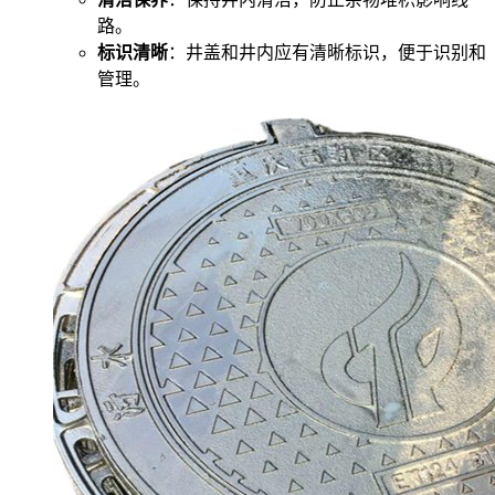
路。
标识清晰
：井盖和井内应有清晰标识，便于识别和
管理。