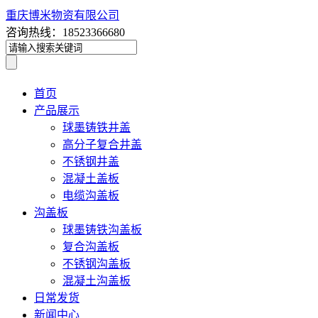
重庆博米物资有限公司
咨询热线：18523366680
首页
产品展示
球墨铸铁井盖
高分子复合井盖
不锈钢井盖
混凝土盖板
电缆沟盖板
沟盖板
球墨铸铁沟盖板
复合沟盖板
不锈钢沟盖板
混凝土沟盖板
日常发货
新闻中心