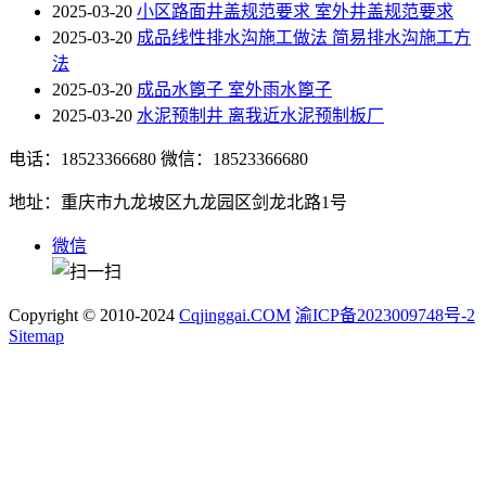
2025-03-20
小区路面井盖规范要求 室外井盖规范要求
2025-03-20
成品线性排水沟施工做法 简易排水沟施工方
法
2025-03-20
成品水篦子 室外雨水篦子
2025-03-20
水泥预制井 离我近水泥预制板厂
电话：18523366680
微信：18523366680
地址：重庆市九龙坡区九龙园区剑龙北路1号
微信
Copyright © 2010-2024
Cqjinggai.COM
渝ICP备2023009748号-2
Sitemap