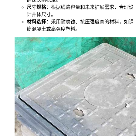
尺寸规格
：根据线路容量和未来扩展需求，合理设
计井体尺寸。
材料选择
：采用耐腐蚀、抗压强度高的材料，如钢
筋混凝土或高强度塑料。