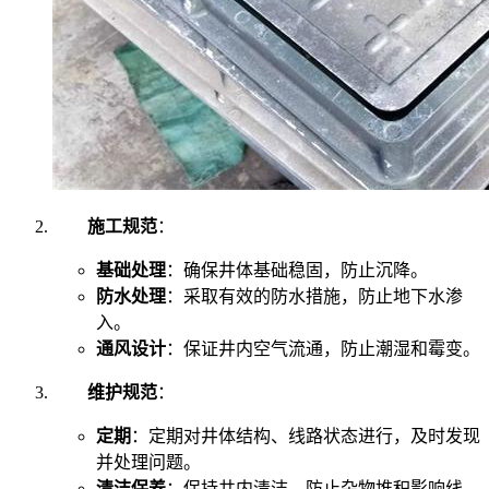
施工规范
：
基础处理
：确保井体基础稳固，防止沉降。
防水处理
：采取有效的防水措施，防止地下水渗
入。
通风设计
：保证井内空气流通，防止潮湿和霉变。
维护规范
：
定期
：定期对井体结构、线路状态进行，及时发现
并处理问题。
清洁保养
：保持井内清洁，防止杂物堆积影响线