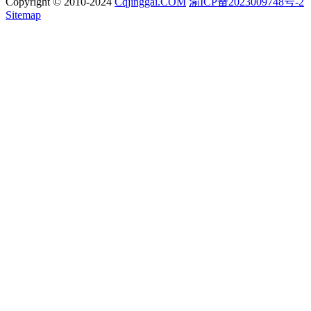
Copyright © 2010-2024
Cqjinggai.COM
渝ICP备2023009748号-2
Sitemap