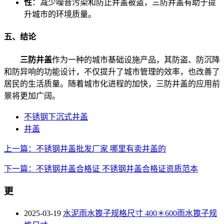
性
：减少噪音污染和防止井盖被盗，三防井盖有助于提
升城市的环境质量。
五、结论
三防井盖
作为一种的城市基础设施产品，其防盗、防沉降
和防异响的功能设计，不仅提升了城市管理的效率，也改善了
居民的生活质量。随着城市化进程的加快，三防井盖的应用前
景将更加广阔。
不锈钢下沉式井盖
井盖
上一篇：不锈钢井盖批发厂家 哪里有卖井盖的
下一篇：不锈钢井盖合格证 不锈钢井盖合格证资质范本
更
2025-03-19
水泥雨水篦子规格尺寸 400＊600雨水篦子规