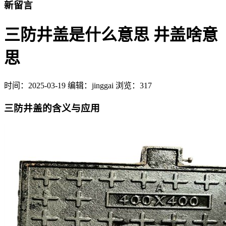
新留言
三防井盖是什么意思 井盖啥意
思
时间：
2025-03-19
编辑：jinggai
浏览：317
三防井盖的含义与应用