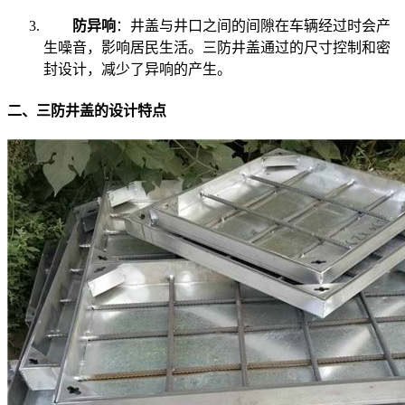
防异响
：井盖与井口之间的间隙在车辆经过时会产
生噪音，影响居民生活。三防井盖通过的尺寸控制和密
封设计，减少了异响的产生。
二、三防井盖的设计特点