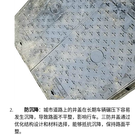
防沉降
：城市道路上的井盖在长期车辆碾压下容易
发生沉降，导致路面不平整，影响行车。三防井盖通过
优化结构设计和材料选择，能够抵抗沉降，保持路面平
整。