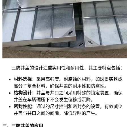
三防井盖的设计注重实用性和耐用性，其主要特点包括：
材料选择
：采用高强度、耐腐蚀的材料，如球墨铸铁或
高分子复合材料，确保井盖的耐用性和防盗性。
结构设计
：井盖与井口之间采用特殊的锁定装置，确保
井盖在车辆碾压下不会发生位移或沉降。
密封性能
：通过的尺寸控制和密封条的设置，有效减少
井盖与井口之间的间隙，降低异响的产生。
三、三防井盖的应用