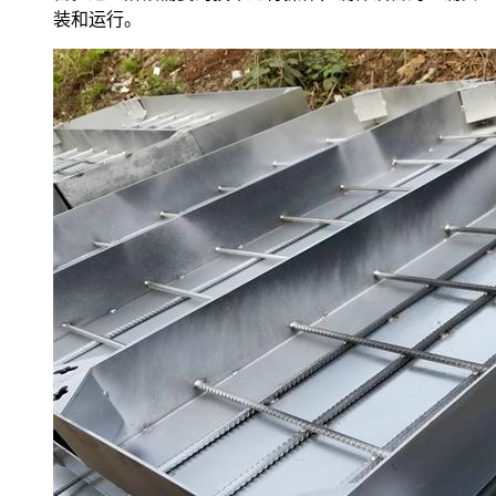
装和运行。