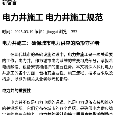
新留言
电力井施工 电力井施工规范
时间：
2025-03-19
编辑：jinggai
浏览：353
电力井施工：确保城市电力供应的隐形守护者
在现代城市的基础设施建设中，
电力井施工
是一项关重要
的工作。电力井，作为城市电力系统的重要组成部分，承担着
电缆敷设、设备安装和维护的重要任务。本文将深入探讨电力
井施工的各个方面，包括其重要性、施工流程、技术要求以及
措施，以期为相关从业者参考和指导。
电力井的重要性
电力井不仅是电力电缆的通道，也是电力设备安装和维护
的关键场所。它们分布在城市的各个角落，是确保电力供应稳
定和的隐形守护者。
电力井的设计和施工质量直接影响到整个