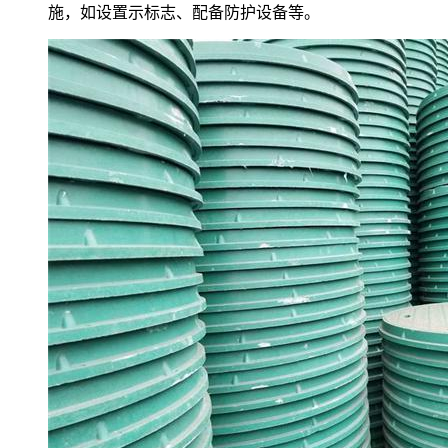
施，如设置示标志、配备防护设备等。