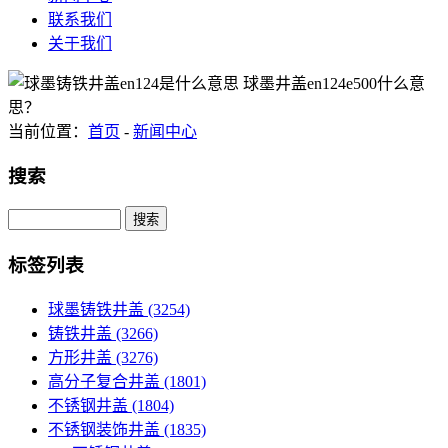
联系我们
关于我们
当前位置：
首页
-
新闻中心
搜索
Search
标签列表
球墨铸铁井盖
(3254)
铸铁井盖
(3266)
方形井盖
(3276)
高分子复合井盖
(1801)
不锈钢井盖
(1804)
不锈钢装饰井盖
(1835)