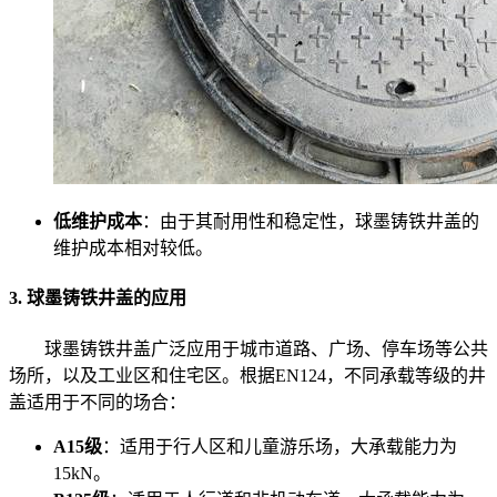
低维护成本
：由于其耐用性和稳定性，球墨铸铁井盖的
维护成本相对较低。
3. 球墨铸铁井盖的应用
球墨铸铁井盖广泛应用于城市道路、广场、停车场等公共
场所，以及工业区和住宅区。根据EN124，不同承载等级的井
盖适用于不同的场合：
A15级
：适用于行人区和儿童游乐场，大承载能力为
15kN。