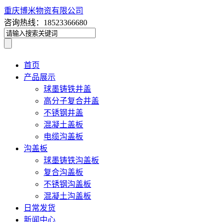
重庆博米物资有限公司
咨询热线：18523366680
首页
产品展示
球墨铸铁井盖
高分子复合井盖
不锈钢井盖
混凝土盖板
电缆沟盖板
沟盖板
球墨铸铁沟盖板
复合沟盖板
不锈钢沟盖板
混凝土沟盖板
日常发货
新闻中心