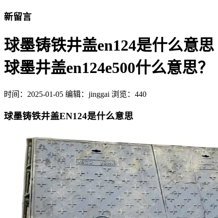
新留言
球墨铸铁井盖en124是什么意思
球墨井盖en124e500什么意思？
时间：
2025-01-05
编辑：jinggai
浏览：440
球墨铸铁井盖EN124是什么意思