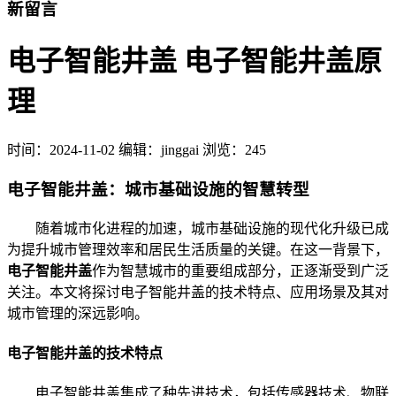
新留言
电子智能井盖 电子智能井盖原
理
时间：
2024-11-02
编辑：jinggai
浏览：245
电子智能井盖：城市基础设施的智慧转型
随着城市化进程的加速，城市基础设施的现代化升级已成
为提升城市管理效率和居民生活质量的关键。在这一背景下，
电子智能井盖
作为智慧城市的重要组成部分，正逐渐受到广泛
关注。本文将探讨电子智能井盖的技术特点、应用场景及其对
城市管理的深远影响。
电子智能井盖的技术特点
电子智能井盖集成了种先进技术，包括传感器技术、物联