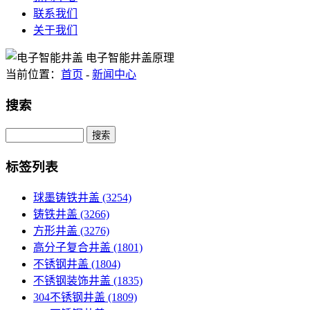
联系我们
关于我们
当前位置：
首页
-
新闻中心
搜索
Search
标签列表
球墨铸铁井盖
(3254)
铸铁井盖
(3266)
方形井盖
(3276)
高分子复合井盖
(1801)
不锈钢井盖
(1804)
不锈钢装饰井盖
(1835)
304不锈钢井盖
(1809)