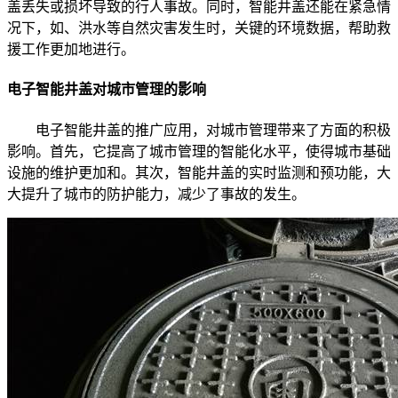
盖丢失或损坏导致的行人事故。同时，智能井盖还能在紧急情
况下，如、洪水等自然灾害发生时，关键的环境数据，帮助救
援工作更加地进行。
电子智能井盖对城市管理的影响
电子智能井盖的推广应用，对城市管理带来了方面的积极
影响。首先，它提高了城市管理的智能化水平，使得城市基础
设施的维护更加和。其次，智能井盖的实时监测和预功能，大
大提升了城市的防护能力，减少了事故的发生。