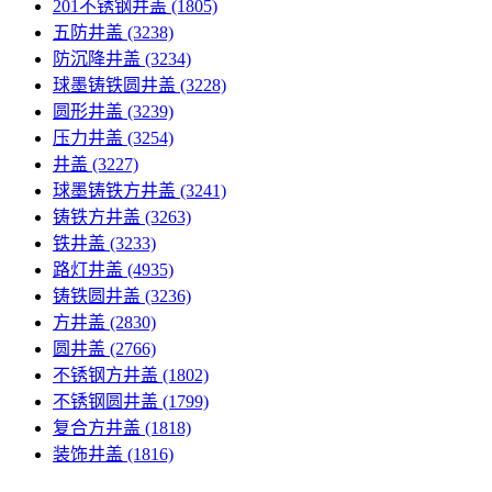
201不锈钢井盖
(1805)
五防井盖
(3238)
防沉降井盖
(3234)
球墨铸铁圆井盖
(3228)
圆形井盖
(3239)
压力井盖
(3254)
井盖
(3227)
球墨铸铁方井盖
(3241)
铸铁方井盖
(3263)
铁井盖
(3233)
路灯井盖
(4935)
铸铁圆井盖
(3236)
方井盖
(2830)
圆井盖
(2766)
不锈钢方井盖
(1802)
不锈钢圆井盖
(1799)
复合方井盖
(1818)
装饰井盖
(1816)