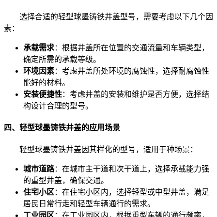
选择合适的轻型球墨铸铁井盖型号，需要考虑以下几个因
素：
承载需求
：根据井盖所在位置的交通流量和车辆类型，
确定所需的承载等级。
环境因素
：考虑井盖所处环境的腐蚀性，选择耐腐蚀性
能好的材料。
安装便捷性
：考虑井盖的安装和维护是否方便，选择结
构设计合理的型号。
四、轻型球墨铸铁井盖的应用场景
轻型球墨铸铁井盖因其样化的型号，适用于种场景：
城市道路
：在城市主干道和次干道上，选择承载能力强
的重型井盖，确保交通。
住宅小区
：在住宅小区内，选择轻型或中型井盖，满足
居民日常行走和轻型车辆通行的需求。
工业园区
：在工业园区内，根据重型车辆的通行频率，