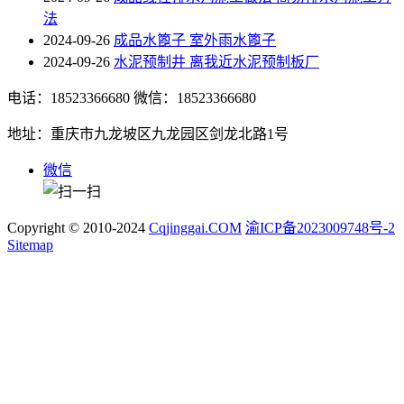
法
2024-09-26
成品水篦子 室外雨水篦子
2024-09-26
水泥预制井 离我近水泥预制板厂
电话：18523366680
微信：18523366680
地址：重庆市九龙坡区九龙园区剑龙北路1号
微信
Copyright © 2010-2024
Cqjinggai.COM
渝ICP备2023009748号-2
Sitemap