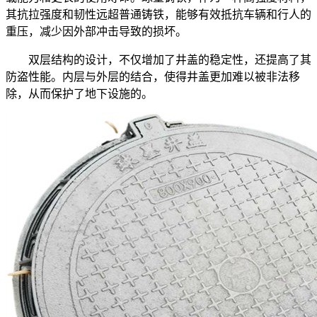
其抗拉强度和韧性远超普通铸铁，能够有效抵抗车辆和行人的
重压，减少因外部冲击导致的损坏。
双层结构的设计，不仅增加了井盖的稳定性，还提高了其
防盗性能。内层与外层的结合，使得井盖更加难以被非法移
除，从而保护了地下设施的。