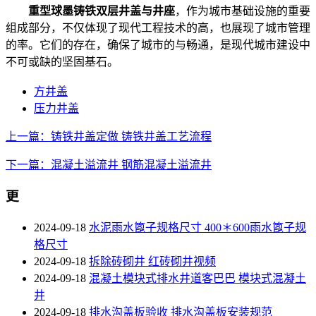
重型球墨铸铁双层井盖与井座
，作为城市基础设施的重要
组成部分，不仅体现了现代工程技术的高，也展现了城市管理
的率。它们的存在，确保了城市的与畅通，是现代城市建设中
不可或缺的坚固基石。
方井盖
压力井盖
上一篇：铸铁井盖定做 铸铁井盖工艺流程
下一篇：混凝土溢流井 钢筋混凝土溢流井
更
2024-09-18
水泥雨水篦子规格尺寸 400＊600雨水篦子规
格尺寸
2024-09-18
拆除砖砌井 红砖砌井视频
2024-09-18
混凝土模块式排水井道客巴巴 模块式混凝土
井
2024-09-18
排水沟盖板验收 排水沟盖板安装规范