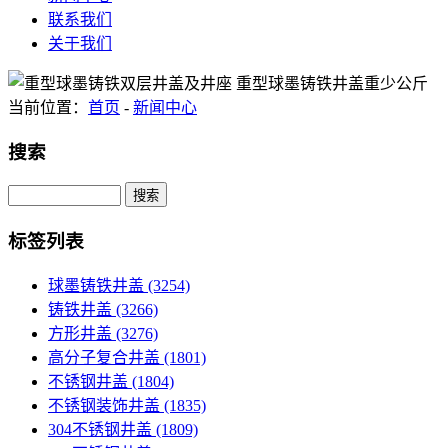
联系我们
关于我们
当前位置：
首页
-
新闻中心
搜索
Search
标签列表
球墨铸铁井盖
(3254)
铸铁井盖
(3266)
方形井盖
(3276)
高分子复合井盖
(1801)
不锈钢井盖
(1804)
不锈钢装饰井盖
(1835)
304不锈钢井盖
(1809)