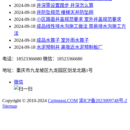
2024-09-18
井深需设置踏步 井深怎么算
2024-09-18
井防坠规范 楼梯天井防坠网
2024-09-18
小区路面井盖规范要求 室外井盖规范要求
2024-09-18
成品线性排水沟施工做法 简易排水沟施工方
法
2024-09-18
成品水篦子 室外雨水篦子
2024-09-18
水泥预制井 离我近水泥预制板厂
电话：18523366680
微信：18523366680
地址：重庆市九龙坡区九龙园区剑龙北路1号
微信
Copyright © 2010-2024
Cqjinggai.COM
渝ICP备2023009748号-2
Sitemap