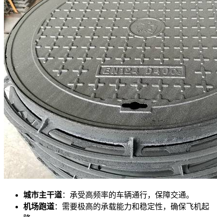
城市主干道
：承受高频率的车辆通行，保障交通。
机场跑道
：需要极高的承载能力和稳定性，确保飞机起