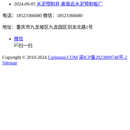
2024-09-05
水泥预制井 离我近水泥预制板厂
电话：18523366680
微信：18523366680
地址：重庆市九龙坡区九龙园区剑龙北路1号
微信
Copyright © 2010-2024
Cqjinggai.COM
渝ICP备2023009748号-2
Sitemap