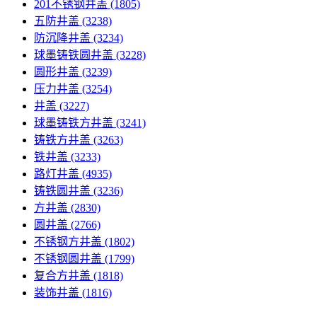
201不锈钢井盖
(1805)
五防井盖
(3238)
防沉降井盖
(3234)
球墨铸铁圆井盖
(3228)
圆形井盖
(3239)
压力井盖
(3254)
井盖
(3227)
球墨铸铁方井盖
(3241)
铸铁方井盖
(3263)
铁井盖
(3233)
路灯井盖
(4935)
铸铁圆井盖
(3236)
方井盖
(2830)
圆井盖
(2766)
不锈钢方井盖
(1802)
不锈钢圆井盖
(1799)
复合方井盖
(1818)
装饰井盖
(1816)