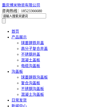
重庆博米物资有限公司
咨询热线：18523366680
首页
产品展示
球墨铸铁井盖
高分子复合井盖
不锈钢井盖
混凝土盖板
电缆沟盖板
沟盖板
球墨铸铁沟盖板
复合沟盖板
不锈钢沟盖板
混凝土沟盖板
日常发货
新闻中心