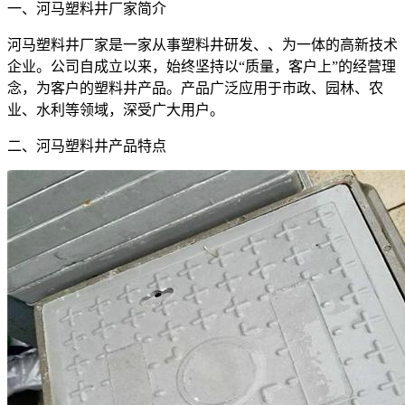
一、河马塑料井厂家简介
河马塑料井厂家是一家从事塑料井研发、、为一体的高新技术
企业。公司自成立以来，始终坚持以“质量，客户上”的经营理
念，为客户的塑料井产品。产品广泛应用于市政、园林、农
业、水利等领域，深受广大用户。
二、河马塑料井产品特点