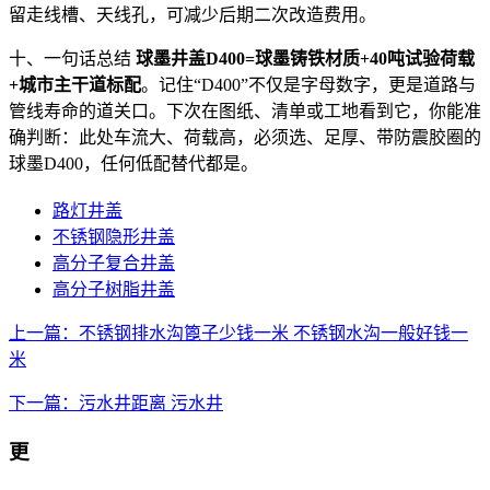
留走线槽、天线孔，可减少后期二次改造费用。
十、一句话总结
球墨井盖D400=球墨铸铁材质+40吨试验荷载
+城市主干道标配
。记住“D400”不仅是字母数字，更是道路与
管线寿命的道关口。下次在图纸、清单或工地看到它，你能准
确判断：此处车流大、荷载高，必须选、足厚、带防震胶圈的
球墨D400，任何低配替代都是。
路灯井盖
不锈钢隐形井盖
高分子复合井盖
高分子树脂井盖
上一篇：不锈钢排水沟篦子少钱一米 不锈钢水沟一般好钱一
米
下一篇：污水井距离 污水井
更