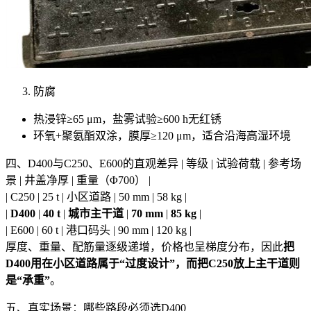
防腐
热浸锌≥65 μm，盐雾试验≥600 h无红锈
环氧+聚氨酯双涂，膜厚≥120 μm，适合沿海高湿环境
四、D400与C250、E600的直观差异 | 等级 | 试验荷载 | 参考场
景 | 井盖净厚 | 重量（Φ700） |
| C250 | 25 t | 小区道路 | 50 mm | 58 kg |
|
D400
|
40 t
|
城市主干道
|
70 mm
|
85 kg
|
| E600 | 60 t | 港口码头 | 90 mm | 120 kg |
厚度、重量、配筋量逐级递增，价格也呈梯度分布，因此
把
D400用在小区道路属于“过度设计”，而把C250放上主干道则
是“承重”
。
五、真实场景：哪些路段必须选D400