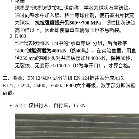
球墨
球墨是“球墨铸铁”的口语简称，学名为球状石墨铸铁。
通过向铁水中加入镁、稀土等球化剂，使石墨由片状变
为球状，
抗拉强度提升到500～700 MPa
，韧性比灰铸铁
高10倍以上，因此即使厚重车辆碾压也不易断裂。
D400
“D”代表欧洲EN 124中的“承重等级”分组，后面数字
“400”
试验荷载为400 kN（约40吨）
。在实验室里，用直
径250 mm的钢压头对井盖缓慢加压400 kN，保持30秒，
无裂纹、无变形≥1/1000D（D为净开口），才算合格。
二、溯源：EN 124如何划分等级 EN 124把井盖分成A15、
B125、C250、D400、E600、F900六个等级，数字部分即试验
荷载。
A15：仅供行人、自行车，15 kN