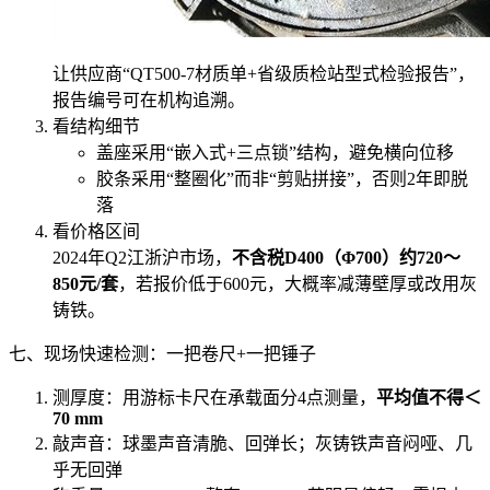
让供应商“QT500-7材质单+省级质检站型式检验报告”，
报告编号可在机构追溯。
看结构细节
盖座采用“嵌入式+三点锁”结构，避免横向位移
胶条采用“整圈化”而非“剪贴拼接”，否则2年即脱
落
看价格区间
2024年Q2江浙沪市场，
不含税D400（Φ700）约720～
850元/套
，若报价低于600元，大概率减薄壁厚或改用灰
铸铁。
七、现场快速检测：一把卷尺+一把锤子
测厚度：用游标卡尺在承载面分4点测量，
平均值不得＜
70 mm
敲声音：球墨声音清脆、回弹长；灰铸铁声音闷哑、几
乎无回弹