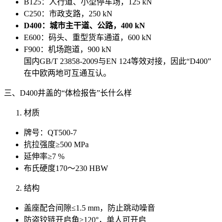
B125：人行道、小型停车场，125 kN
C250：市政支路，250 kN
D400：城市主干道、公路，400 kN
E600：码头、重型货车通道，600 kN
F900：机场跑道，900 kN
国内GB/T 23858-2009与EN 124等效对接，因此“D400”
在中欧两地可互通互认。
三、D400井盖的“体检报告”长什么样
材质
牌号：QT500-7
抗拉强度≥500 MPa
延伸率≥7 %
布氏硬度170～230 HBW
结构
盖座配合间隙≤1.5 mm，防止跳动噪音
防盗铰链开启角≥120°，单人可开启