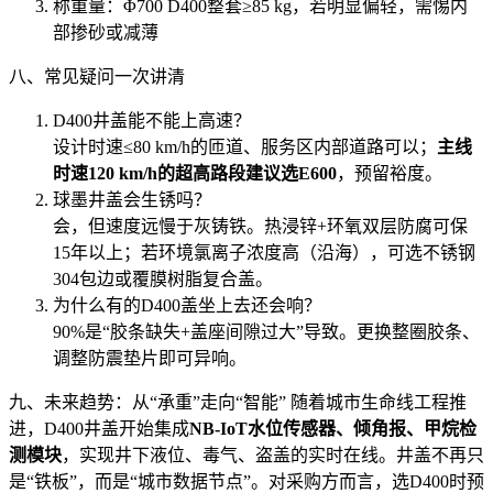
称重量：Φ700 D400整套≥85 kg，若明显偏轻，需惕内
部掺砂或减薄
八、常见疑问一次讲清
D400井盖能不能上高速？
设计时速≤80 km/h的匝道、服务区内部道路可以；
主线
时速120 km/h的超高路段建议选E600
，预留裕度。
球墨井盖会生锈吗？
会，但速度远慢于灰铸铁。热浸锌+环氧双层防腐可保
15年以上；若环境氯离子浓度高（沿海），可选不锈钢
304包边或覆膜树脂复合盖。
为什么有的D400盖坐上去还会响？
90%是“胶条缺失+盖座间隙过大”导致。更换整圈胶条、
调整防震垫片即可异响。
九、未来趋势：从“承重”走向“智能” 随着城市生命线工程推
进，D400井盖开始集成
NB-IoT水位传感器、倾角报、甲烷检
测模块
，实现井下液位、毒气、盗盖的实时在线。井盖不再只
是“铁板”，而是“城市数据节点”。对采购方而言，选D400时预