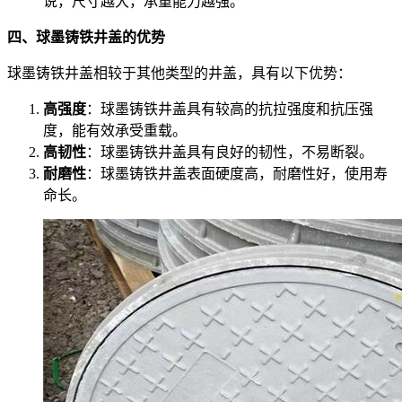
说，尺寸越大，承重能力越强。
四、球墨铸铁井盖的优势
球墨铸铁井盖相较于其他类型的井盖，具有以下优势：
高强度
：球墨铸铁井盖具有较高的抗拉强度和抗压强
度，能有效承受重载。
高韧性
：球墨铸铁井盖具有良好的韧性，不易断裂。
耐磨性
：球墨铸铁井盖表面硬度高，耐磨性好，使用寿
命长。