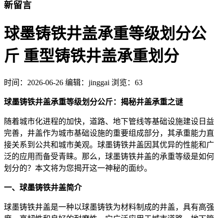
新留言
球墨铸铁井盖承重等级划分公
斤 重型铸铁井盖承重划分
时间：
2026-06-26
编辑：jinggai
浏览：63
球墨铸铁井盖承重等级划分公斤：揭秘井盖承重之谜
随着城市化进程的加快，道路、地下管线等基础设施建设日益
完善，井盖作为城市基础设施的重要组成部分，其承重能力直
接关系到公共和城市美观。球墨铸铁井盖因其优异的性能和广
泛的应用而备受青睐。那么，球墨铸铁井盖的承重等级是如何
划分的？本文将为您揭开这一神秘的面纱。
一、球墨铸铁井盖简介
球墨铸铁井盖是一种以球墨铸铁为材料制成的井盖，具有高强