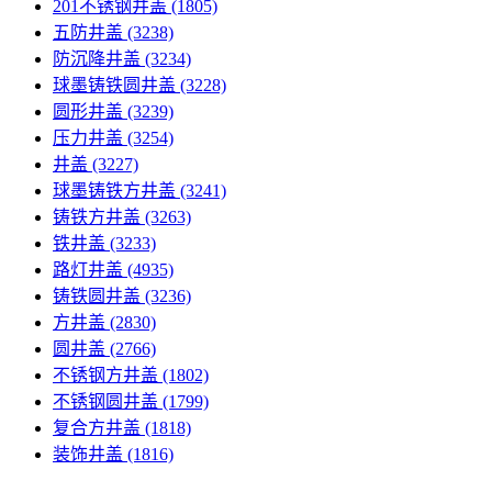
201不锈钢井盖
(1805)
五防井盖
(3238)
防沉降井盖
(3234)
球墨铸铁圆井盖
(3228)
圆形井盖
(3239)
压力井盖
(3254)
井盖
(3227)
球墨铸铁方井盖
(3241)
铸铁方井盖
(3263)
铁井盖
(3233)
路灯井盖
(4935)
铸铁圆井盖
(3236)
方井盖
(2830)
圆井盖
(2766)
不锈钢方井盖
(1802)
不锈钢圆井盖
(1799)
复合方井盖
(1818)
装饰井盖
(1816)