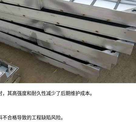
时，其高强度和耐久性减少了后期维护成本。
料不合格导致的工程缺陷风险。