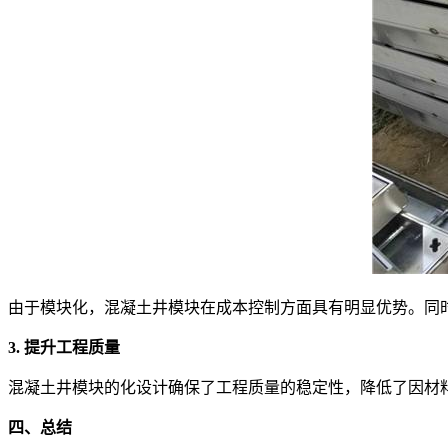
由于模块化，混凝土井模块在成本控制方面具有明显优势。同
3. 提升工程质量
混凝土井模块的化设计确保了工程质量的稳定性，降低了因材
四、总结