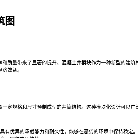
筑图
率和质量带来了显著的提升。
混凝土井模块
作为一种新型的建筑
经济效益。
照一定规格和尺寸预制成型的井筒结构。这种模块化设计可以广
具有优异的承载能力和耐久性，能够在恶劣的环境中保持稳定。