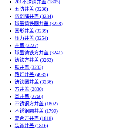
201不锈钢井盖
(1805)
五防井盖
(3238)
防沉降井盖
(3234)
球墨铸铁圆井盖
(3228)
圆形井盖
(3239)
压力井盖
(3254)
井盖
(3227)
球墨铸铁方井盖
(3241)
铸铁方井盖
(3263)
铁井盖
(3233)
路灯井盖
(4935)
铸铁圆井盖
(3236)
方井盖
(2830)
圆井盖
(2766)
不锈钢方井盖
(1802)
不锈钢圆井盖
(1799)
复合方井盖
(1818)
装饰井盖
(1816)