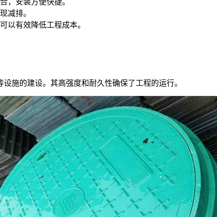
合，安装方便快捷。
现减排。
可以有效降低工程成本。
等设施的建设。其高强度和耐久性确保了工程的运行。