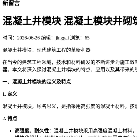
新留言
混凝土井模块 混凝土模块井砌
时间：
2026-06-26
编辑：jinggai
浏览：65
混凝土井模块：现代建筑工程的革新利器
在当今的建筑工程领域，技术和材料研发的不断进步为施工效
器。本文将深入探讨混凝土井模块的特点、应用以及其带来的
一、混凝土井模块的定义及特点
1. 定义
混凝土井模块，顾名思义，是指采用高强度的混凝土材料，按
2. 特点
高强度、耐久性
：混凝土井模块采用高强度混凝土材料，