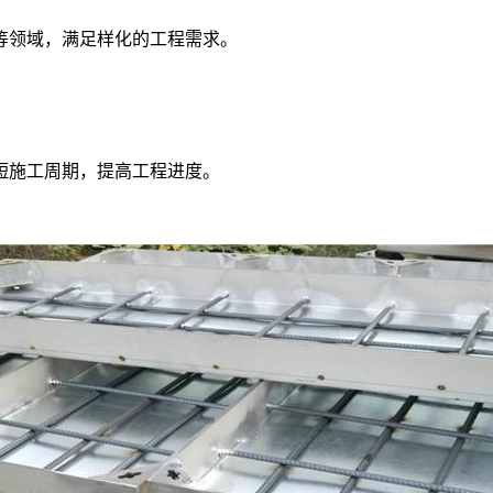
等领域，满足样化的工程需求。
短施工周期，提高工程进度。