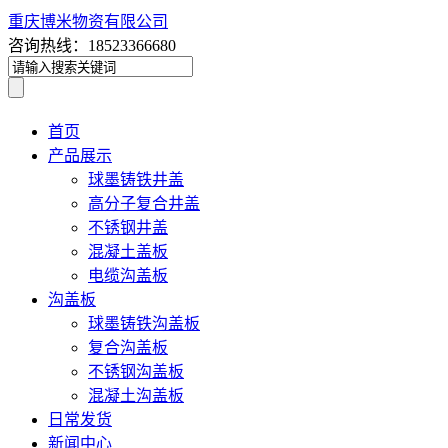
重庆博米物资有限公司
咨询热线：18523366680
首页
产品展示
球墨铸铁井盖
高分子复合井盖
不锈钢井盖
混凝土盖板
电缆沟盖板
沟盖板
球墨铸铁沟盖板
复合沟盖板
不锈钢沟盖板
混凝土沟盖板
日常发货
新闻中心