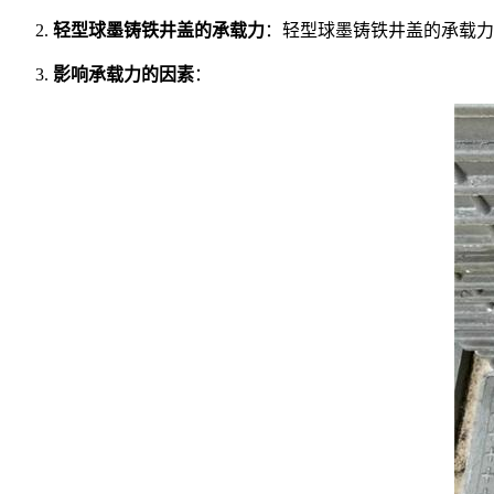
轻型球墨铸铁井盖的承载力
：轻型球墨铸铁井盖的承载力
影响承载力的因素
：