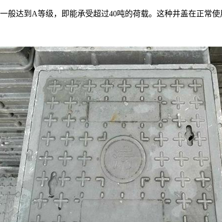
一般达到A等级，即能承受超过40吨的荷载。这种井盖在正常