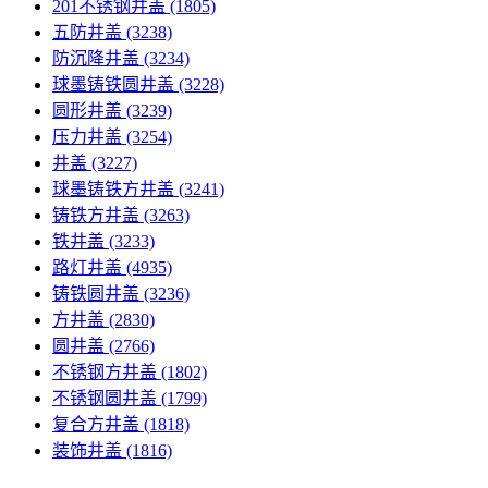
201不锈钢井盖
(1805)
五防井盖
(3238)
防沉降井盖
(3234)
球墨铸铁圆井盖
(3228)
圆形井盖
(3239)
压力井盖
(3254)
井盖
(3227)
球墨铸铁方井盖
(3241)
铸铁方井盖
(3263)
铁井盖
(3233)
路灯井盖
(4935)
铸铁圆井盖
(3236)
方井盖
(2830)
圆井盖
(2766)
不锈钢方井盖
(1802)
不锈钢圆井盖
(1799)
复合方井盖
(1818)
装饰井盖
(1816)