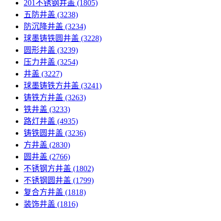
201不锈钢井盖
(1805)
五防井盖
(3238)
防沉降井盖
(3234)
球墨铸铁圆井盖
(3228)
圆形井盖
(3239)
压力井盖
(3254)
井盖
(3227)
球墨铸铁方井盖
(3241)
铸铁方井盖
(3263)
铁井盖
(3233)
路灯井盖
(4935)
铸铁圆井盖
(3236)
方井盖
(2830)
圆井盖
(2766)
不锈钢方井盖
(1802)
不锈钢圆井盖
(1799)
复合方井盖
(1818)
装饰井盖
(1816)