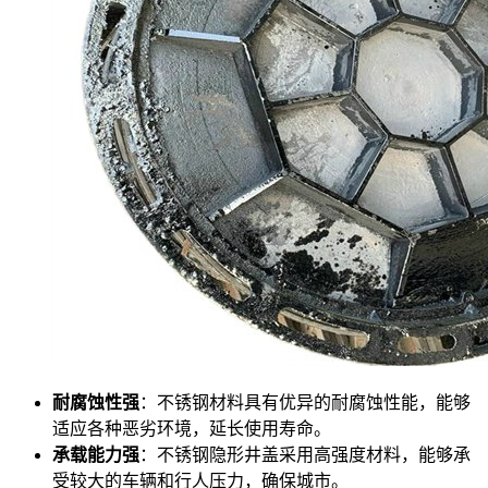
耐腐蚀性强
：不锈钢材料具有优异的耐腐蚀性能，能够
适应各种恶劣环境，延长使用寿命。
承载能力强
：不锈钢隐形井盖采用高强度材料，能够承
受较大的车辆和行人压力，确保城市。