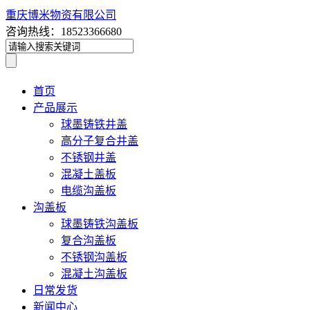
重庆博米物资有限公司
咨询热线：18523366680
首页
产品展示
球墨铸铁井盖
高分子复合井盖
不锈钢井盖
混凝土盖板
电缆沟盖板
沟盖板
球墨铸铁沟盖板
复合沟盖板
不锈钢沟盖板
混凝土沟盖板
日常发货
新闻中心