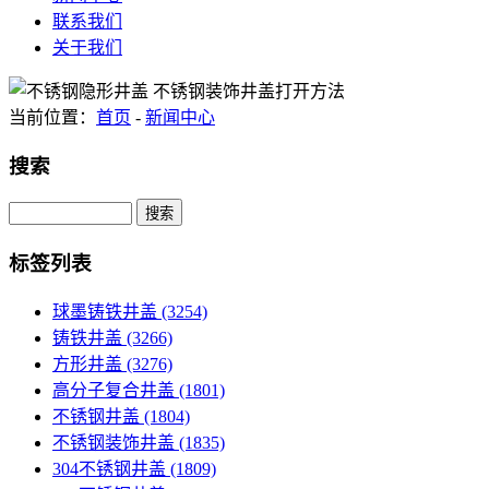
联系我们
关于我们
当前位置：
首页
-
新闻中心
搜索
Search
标签列表
球墨铸铁井盖
(3254)
铸铁井盖
(3266)
方形井盖
(3276)
高分子复合井盖
(1801)
不锈钢井盖
(1804)
不锈钢装饰井盖
(1835)
304不锈钢井盖
(1809)