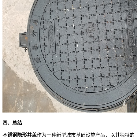
四、总结
不锈钢隐形井盖
作为一种新型城市基础设施产品，以其独特的