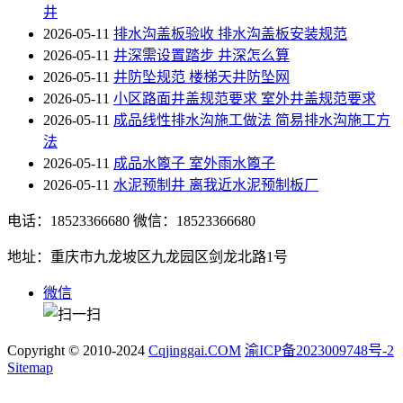
井
2026-05-11
排水沟盖板验收 排水沟盖板安装规范
2026-05-11
井深需设置踏步 井深怎么算
2026-05-11
井防坠规范 楼梯天井防坠网
2026-05-11
小区路面井盖规范要求 室外井盖规范要求
2026-05-11
成品线性排水沟施工做法 简易排水沟施工方
法
2026-05-11
成品水篦子 室外雨水篦子
2026-05-11
水泥预制井 离我近水泥预制板厂
电话：18523366680
微信：18523366680
地址：重庆市九龙坡区九龙园区剑龙北路1号
微信
Copyright © 2010-2024
Cqjinggai.COM
渝ICP备2023009748号-2
Sitemap