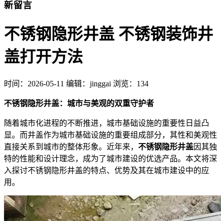
新留言
不锈钢隐形井盖 不锈钢装饰井
盖打开方法
时间：
2026-05-11
编辑：jinggai
浏览：134
不锈钢隐形井盖：城市与美观的双重守护者
随着城市化进程的不断推进，城市基础设施的重要性日益凸
显。而井盖作为城市基础设施的重要组成部分，其性和美观性
直接关系到城市的整体形象。近年来，
不锈钢隐形井盖
因其独
特的性能和设计理念，成为了城市建设的优选产品。本文将深
入探讨不锈钢隐形井盖的特点、优势及其在城市建设中的应
用。