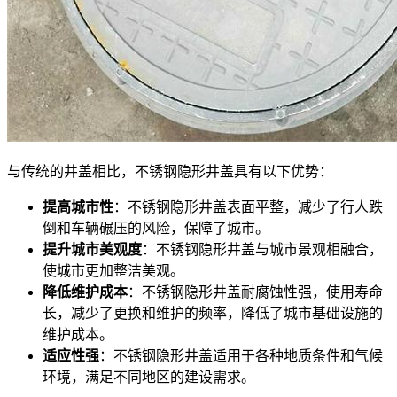
与传统的井盖相比，不锈钢隐形井盖具有以下优势：
提高城市性
：不锈钢隐形井盖表面平整，减少了行人跌
倒和车辆碾压的风险，保障了城市。
提升城市美观度
：不锈钢隐形井盖与城市景观相融合，
使城市更加整洁美观。
降低维护成本
：不锈钢隐形井盖耐腐蚀性强，使用寿命
长，减少了更换和维护的频率，降低了城市基础设施的
维护成本。
适应性强
：不锈钢隐形井盖适用于各种地质条件和气候
环境，满足不同地区的建设需求。