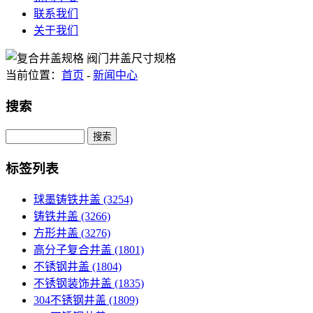
联系我们
关于我们
当前位置：
首页
-
新闻中心
搜索
Search
标签列表
球墨铸铁井盖
(3254)
铸铁井盖
(3266)
方形井盖
(3276)
高分子复合井盖
(1801)
不锈钢井盖
(1804)
不锈钢装饰井盖
(1835)
304不锈钢井盖
(1809)