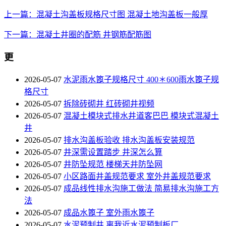
上一篇：混凝土沟盖板规格尺寸图 混凝土地沟盖板一般厚
下一篇：混凝土井圈的配筋 井钢筋配筋图
更
2026-05-07
水泥雨水篦子规格尺寸 400＊600雨水篦子规
格尺寸
2026-05-07
拆除砖砌井 红砖砌井视频
2026-05-07
混凝土模块式排水井道客巴巴 模块式混凝土
井
2026-05-07
排水沟盖板验收 排水沟盖板安装规范
2026-05-07
井深需设置踏步 井深怎么算
2026-05-07
井防坠规范 楼梯天井防坠网
2026-05-07
小区路面井盖规范要求 室外井盖规范要求
2026-05-07
成品线性排水沟施工做法 简易排水沟施工方
法
2026-05-07
成品水篦子 室外雨水篦子
2026-05-07
水泥预制井 离我近水泥预制板厂