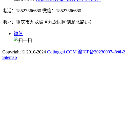
电话：18523366680
微信：18523366680
地址：重庆市九龙坡区九龙园区剑龙北路1号
微信
Copyright © 2010-2024
Cqjinggai.COM
渝ICP备2023009748号-2
Sitemap