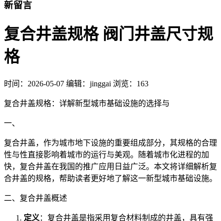
新留言
复合井盖规格 阀门井盖尺寸规
格
时间：
2026-05-07
编辑：jinggai
浏览：163
复合井盖规格：详解新型城市基础设施的选择与
一、
复合井盖，作为城市地下设施的重要组成部分，其规格的合理
性与性直接影响着城市的运行与美观。随着城市化进程的加
快，复合井盖在我国的推广应用日益广泛。本文将详细解析复
合井盖的规格，帮助读者更好地了解这一新型城市基础设施。
二、复合井盖概述
定义
：复合井盖是指采用复合材料制成的井盖，具有强