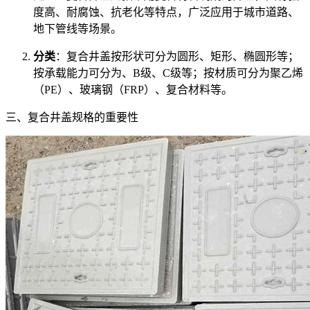
度高、耐腐蚀、抗老化等特点，广泛应用于城市道路、
地下管线等场景。
分类
：复合井盖按形状可分为圆形、矩形、椭圆形等；
按承载能力可分为、B级、C级等；按材质可分为聚乙烯
（PE）、玻璃钢（FRP）、复合材料等。
三、复合井盖规格的重要性