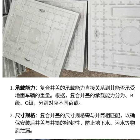
承载能力
：复合井盖的承载能力直接关系到其能否承受
地面车辆的重量。根据，复合井盖的承载能力分为、B
级、C级，分别对应不同荷载。
尺寸规格
：复合井盖的尺寸规格需与井筒相匹配，以确
保安装后井盖与井筒的密封性，防止地下水、污水等物
质泄漏。