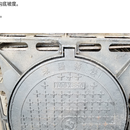
沟底坡度。
。