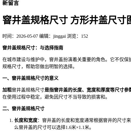
新留言
窨井盖规格尺寸 方形井盖尺寸
时间：
2026-05-07
编辑：jinggai
浏览：152
窨井盖规格尺寸：与选择指南
在城市建设与维护中，窨井盖扮演着关重要的角色。它不仅保
规格尺寸，帮助您做出明智的选择。
一、窨井盖规格尺寸的意义
加粗
窨井盖规格尺寸
是指窨井盖的长度、宽度和厚度等尺寸参
在使用过程中稳定，避免因尺寸不当导致的损害和。
二、窨井盖规格尺寸
长度和宽度
：窨井盖的长度和宽度通常根据窨井的尺寸来确
么窨井盖的尺寸可以选择1.6米×1.1米。