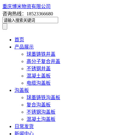
重庆博米物资有限公司
咨询热线：18523366680
首页
产品展示
球墨铸铁井盖
高分子复合井盖
不锈钢井盖
混凝土盖板
电缆沟盖板
沟盖板
球墨铸铁沟盖板
复合沟盖板
不锈钢沟盖板
混凝土沟盖板
日常发货
新闻中心