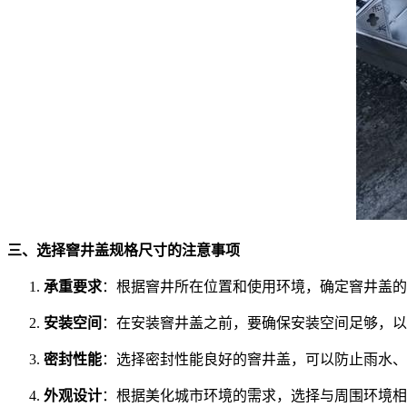
三、选择窨井盖规格尺寸的注意事项
承重要求
：根据窨井所在位置和使用环境，确定窨井盖的
安装空间
：在安装窨井盖之前，要确保安装空间足够，以
密封性能
：选择密封性能良好的窨井盖，可以防止雨水、
外观设计
：根据美化城市环境的需求，选择与周围环境相