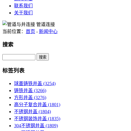
联系我们
关于我们
当前位置：
首页
-
新闻中心
搜索
Search
标签列表
球墨铸铁井盖
(3254)
铸铁井盖
(3266)
方形井盖
(3276)
高分子复合井盖
(1801)
不锈钢井盖
(1804)
不锈钢装饰井盖
(1835)
304不锈钢井盖
(1809)