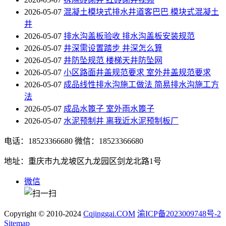
2026-05-07
混凝土模块式排水井道客巴巴 模块式混凝土
井
2026-05-07
排水沟盖板验收 排水沟盖板安装规范
2026-05-07
井深需设置踏步 井深怎么算
2026-05-07
井防坠规范 楼梯天井防坠网
2026-05-07
小区路面井盖规范要求 室外井盖规范要求
2026-05-07
成品线性排水沟施工做法 简易排水沟施工方
法
2026-05-07
成品水篦子 室外雨水篦子
2026-05-07
水泥预制井 离我近水泥预制板厂
电话：18523366680
微信：18523366680
地址：重庆市九龙坡区九龙园区剑龙北路1号
微信
Copyright © 2010-2024
Cqjinggai.COM
渝ICP备2023009748号-2
Sitemap