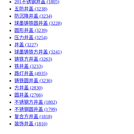
201不锈钢井盖
(1805)
五防井盖
(3238)
防沉降井盖
(3234)
球墨铸铁圆井盖
(3228)
圆形井盖
(3239)
压力井盖
(3254)
井盖
(3227)
球墨铸铁方井盖
(3241)
铸铁方井盖
(3263)
铁井盖
(3233)
路灯井盖
(4935)
铸铁圆井盖
(3236)
方井盖
(2830)
圆井盖
(2766)
不锈钢方井盖
(1802)
不锈钢圆井盖
(1799)
复合方井盖
(1818)
装饰井盖
(1816)