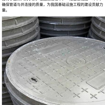
确保管道与井连接的质量，为我国基础设施工程的建设贡献力
量。