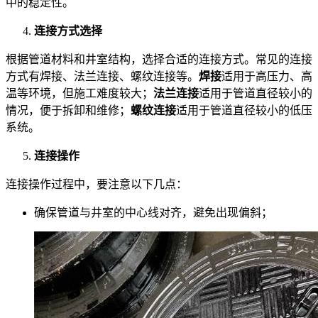
中的稳定性。
连接方式选择
根据管道材料和井室结构，选择合适的连接方式。常见的连接
方式有焊接、法兰连接、螺纹连接等。
焊接
适用于高压力、高
温等环境，但施工难度较大；
法兰连接
适用于管道直径较小的
情况，便于拆卸和维修；
螺纹连接
适用于管道直径较小的低压
系统。
连接操作
连接操作过程中，要注意以下几点：
确保管道与井室的中心线对齐，避免出现偏斜；