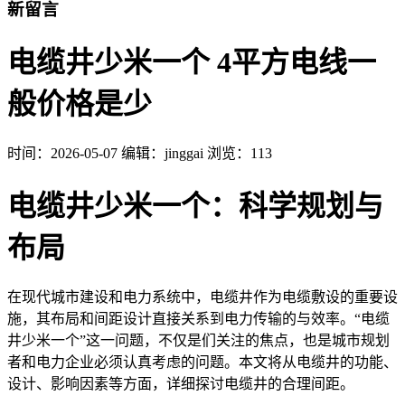
新留言
电缆井少米一个 4平方电线一
般价格是少
时间：
2026-05-07
编辑：jinggai
浏览：113
电缆井少米一个：科学规划与
布局
在现代城市建设和电力系统中，电缆井作为电缆敷设的重要设
施，其布局和间距设计直接关系到电力传输的与效率。“电缆
井少米一个”这一问题，不仅是们关注的焦点，也是城市规划
者和电力企业必须认真考虑的问题。本文将从电缆井的功能、
设计、影响因素等方面，详细探讨电缆井的合理间距。