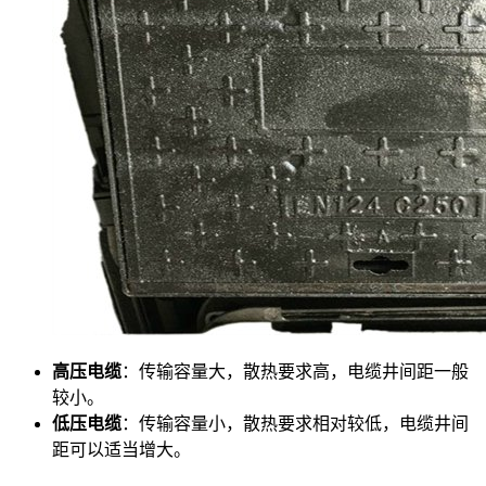
高压电缆
：传输容量大，散热要求高，电缆井间距一般
较小。
低压电缆
：传输容量小，散热要求相对较低，电缆井间
距可以适当增大。