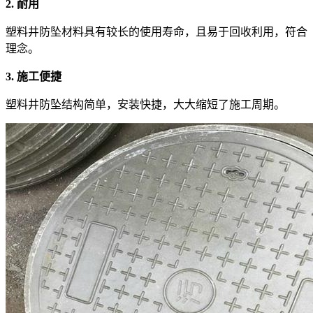
2. 耐用
塑料井防坠材料具有较长的使用寿命，且易于回收利用，符合
理念。
3. 施工便捷
塑料井防坠结构简单，安装快捷，大大缩短了施工周期。