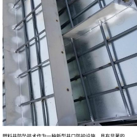
塑料井防坠技术作为一种新型井口防护设施，具有显著的、、