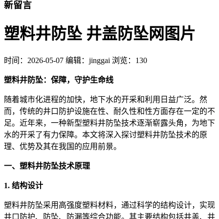
新留言
塑料井防坠 井盖防坠网图片
时间：
2026-05-07
编辑：jinggai
浏览：130
塑料井防坠：保障，守护生命线
随着城市化进程的加快，地下水的开采和利用日益广泛。然
而，传统的井口防护设施在性、耐久性和性方面存在一定的不
足。近年来，一种新型塑料井防坠技术逐渐崭露头角，为地下
水的开采了有力保障。本文将深入探讨塑料井防坠技术的原
理、优势及其在我国的应用前景。
一、塑料井防坠技术原理
1. 结构设计
塑料井防坠采用高强度塑料材料，通过科学的结构设计，实现
井口防护、防坠、防漏等综合功能。其主要结构包括井盖、井