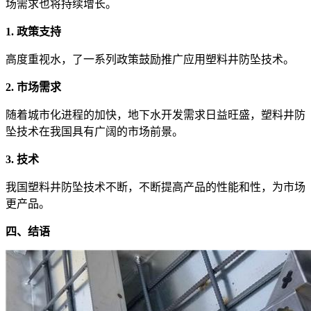
场需求也将持续增长。
1. 政策支持
高度重视水，了一系列政策鼓励推广应用塑料井防坠技术。
2. 市场需求
随着城市化进程的加快，地下水开发需求日益旺盛，塑料井防
坠技术在我国具有广阔的市场前景。
3. 技术
我国塑料井防坠技术不断，不断提高产品的性能和性，为市场
更产品。
四、结语