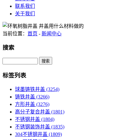
联系我们
关于我们
当前位置：
首页
-
新闻中心
搜索
Search
标签列表
球墨铸铁井盖
(3254)
铸铁井盖
(3266)
方形井盖
(3276)
高分子复合井盖
(1801)
不锈钢井盖
(1804)
不锈钢装饰井盖
(1835)
304不锈钢井盖
(1809)