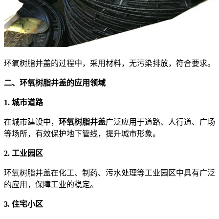
环氧树脂井盖的过程中，采用材料，无污染排放，符合要求。
二、环氧树脂井盖的应用领域
1. 城市道路
在城市建设中，
环氧树脂井盖
广泛应用于道路、人行道、广场
等场所，有效保护地下管线，提升城市形象。
2. 工业园区
环氧树脂井盖在化工、制药、污水处理等工业园区中具有广泛
的应用，保障工业的稳定。
3. 住宅小区