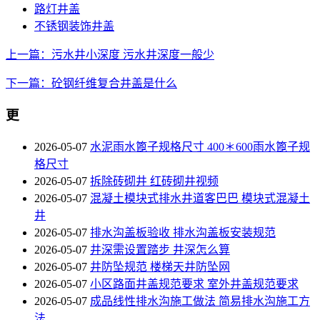
路灯井盖
不锈钢装饰井盖
上一篇：污水井小深度 污水井深度一般少
下一篇：砼钢纤维复合井盖是什么
更
2026-05-07
水泥雨水篦子规格尺寸 400＊600雨水篦子规
格尺寸
2026-05-07
拆除砖砌井 红砖砌井视频
2026-05-07
混凝土模块式排水井道客巴巴 模块式混凝土
井
2026-05-07
排水沟盖板验收 排水沟盖板安装规范
2026-05-07
井深需设置踏步 井深怎么算
2026-05-07
井防坠规范 楼梯天井防坠网
2026-05-07
小区路面井盖规范要求 室外井盖规范要求
2026-05-07
成品线性排水沟施工做法 简易排水沟施工方
法