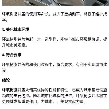
环氧树脂井盖的使用寿命长，减少了更换频率，降低了维护成
本。
3. 美化城市环境
环氧树脂井盖色彩丰富，造型样，能够与城市环境相协调，提
升城市美观度。
4. 符合要求
环氧树脂井盖的和使用过程中，符合要求，有利于实现城市建
设。
结论
环氧树脂井盖
凭借其优异的性能和特性，已成为城市基础设施
领域的重要选择。随着城市化进程的推进，环氧树脂井盖将在
更领域发挥重要作用，为城市、、美观贡献力量。