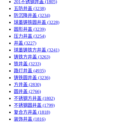
201不锈钢井盖
(1805)
五防井盖
(3238)
防沉降井盖
(3234)
球墨铸铁圆井盖
(3228)
圆形井盖
(3239)
压力井盖
(3254)
井盖
(3227)
球墨铸铁方井盖
(3241)
铸铁方井盖
(3263)
铁井盖
(3233)
路灯井盖
(4935)
铸铁圆井盖
(3236)
方井盖
(2830)
圆井盖
(2766)
不锈钢方井盖
(1802)
不锈钢圆井盖
(1799)
复合方井盖
(1818)
装饰井盖
(1816)