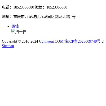
电话：18523366680
微信：18523366680
地址：重庆市九龙坡区九龙园区剑龙北路1号
微信
Copyright © 2010-2024
Cqjinggai.COM
渝ICP备2023009748号-2
Sitemap