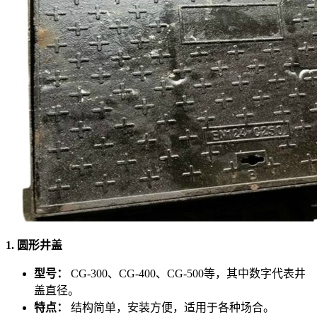
1. 圆形井盖
型号：
CG-300、CG-400、CG-500等，其中数字代表井
盖直径。
特点：
结构简单，安装方便，适用于各种场合。