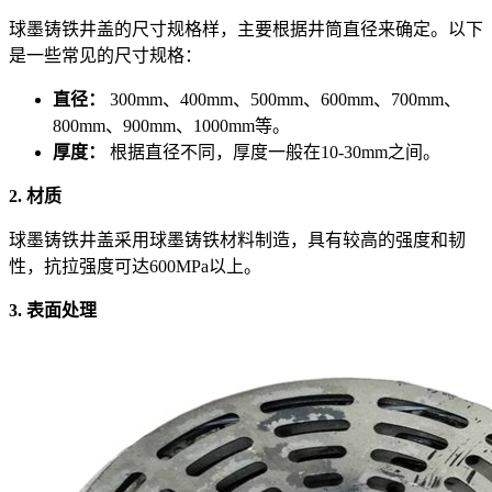
球墨铸铁井盖的尺寸规格样，主要根据井筒直径来确定。以下
是一些常见的尺寸规格：
直径：
300mm、400mm、500mm、600mm、700mm、
800mm、900mm、1000mm等。
厚度：
根据直径不同，厚度一般在10-30mm之间。
2. 材质
球墨铸铁井盖采用球墨铸铁材料制造，具有较高的强度和韧
性，抗拉强度可达600MPa以上。
3. 表面处理