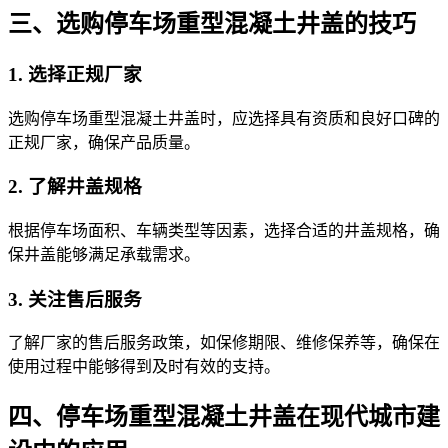
三、选购停车场重型混凝土井盖的技巧
1. 选择正规厂家
选购停车场重型混凝土井盖时，应选择具有资质和良好口碑的
正规厂家，确保产品质量。
2. 了解井盖规格
根据停车场面积、车辆类型等因素，选择合适的井盖规格，确
保井盖能够满足承载需求。
3. 关注售后服务
了解厂家的售后服务政策，如保修期限、维修保养等，确保在
使用过程中能够得到及时有效的支持。
四、停车场重型混凝土井盖在现代城市建