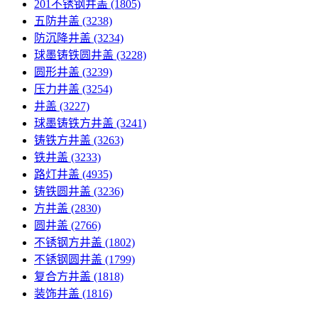
201不锈钢井盖
(1805)
五防井盖
(3238)
防沉降井盖
(3234)
球墨铸铁圆井盖
(3228)
圆形井盖
(3239)
压力井盖
(3254)
井盖
(3227)
球墨铸铁方井盖
(3241)
铸铁方井盖
(3263)
铁井盖
(3233)
路灯井盖
(4935)
铸铁圆井盖
(3236)
方井盖
(2830)
圆井盖
(2766)
不锈钢方井盖
(1802)
不锈钢圆井盖
(1799)
复合方井盖
(1818)
装饰井盖
(1816)