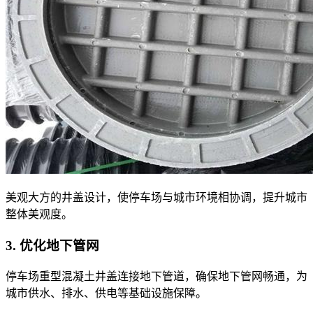
美观大方的井盖设计，使停车场与城市环境相协调，提升城市
整体美观度。
3. 优化地下管网
停车场重型混凝土井盖连接地下管道，确保地下管网畅通，为
城市供水、排水、供电等基础设施保障。