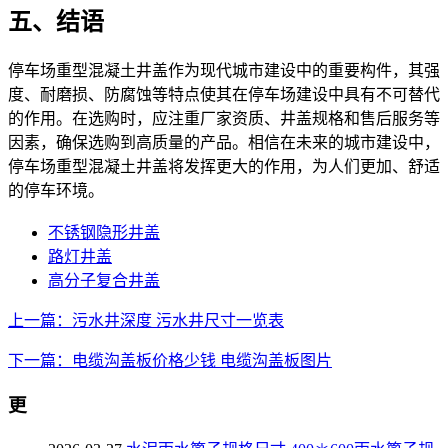
五、结语
停车场重型混凝土井盖作为现代城市建设中的重要构件，其强
度、耐磨损、防腐蚀等特点使其在停车场建设中具有不可替代
的作用。在选购时，应注重厂家资质、井盖规格和售后服务等
因素，确保选购到高质量的产品。相信在未来的城市建设中，
停车场重型混凝土井盖将发挥更大的作用，为人们更加、舒适
的停车环境。
不锈钢隐形井盖
路灯井盖
高分子复合井盖
上一篇：污水井深度 污水井尺寸一览表
下一篇：电缆沟盖板价格少钱 电缆沟盖板图片
更