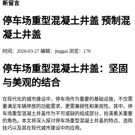
新留言
停车场重型混凝土井盖 预制混
凝土井盖
时间：
2026-03-27
编辑：jinggai
浏览：176
停车场重型混凝土井盖：坚固
与美观的结合
在现代化的城市建设中，停车场作为重要的基础设施，不仅需
要满足车辆停放的功能需求，更需兼顾性和美观性。其中，停
车场重型混凝土井盖作为不可或缺的组成部分，扮演着关重要
的角色。本文将深入探讨停车场重型混凝土井盖的特点、选购
技巧以及其在现代城市建设中的应用。