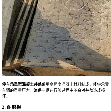
停车场重型混凝土井盖
采用高强度混凝土材料制成，能够承受
车辆的重量压力，确保车辆在行驶过程中不会对井盖造成损
坏。
2. 耐磨损