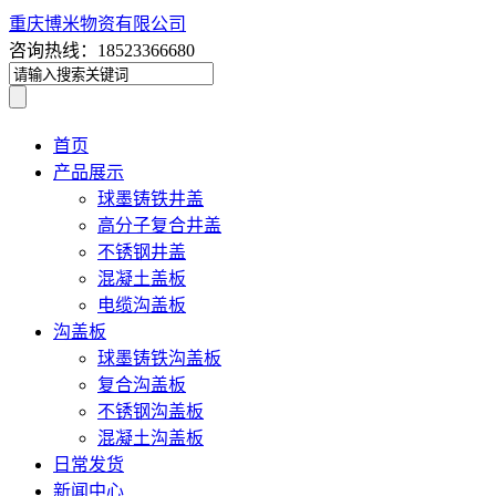
重庆博米物资有限公司
咨询热线：18523366680
首页
产品展示
球墨铸铁井盖
高分子复合井盖
不锈钢井盖
混凝土盖板
电缆沟盖板
沟盖板
球墨铸铁沟盖板
复合沟盖板
不锈钢沟盖板
混凝土沟盖板
日常发货
新闻中心