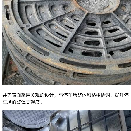
井盖表面采用美观的设计，与停车场整体风格相协调，提升停
车场的整体美观度。