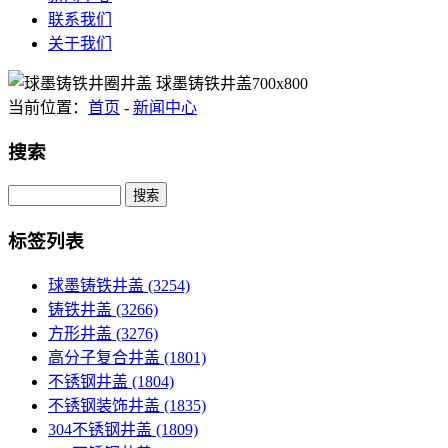
联系我们
关于我们
当前位置：
首页
-
新闻中心
搜索
Search
标签列表
球墨铸铁井盖
(3254)
铸铁井盖
(3266)
方形井盖
(3276)
高分子复合井盖
(1801)
不锈钢井盖
(1804)
不锈钢装饰井盖
(1835)
304不锈钢井盖
(1809)