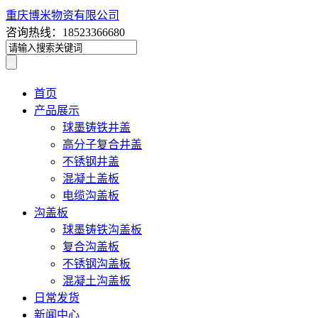
重庆博米物资有限公司
咨询热线：18523366680
首页
产品展示
球墨铸铁井盖
高分子复合井盖
不锈钢井盖
混凝土盖板
电缆沟盖板
沟盖板
球墨铸铁沟盖板
复合沟盖板
不锈钢沟盖板
混凝土沟盖板
日常发货
新闻中心