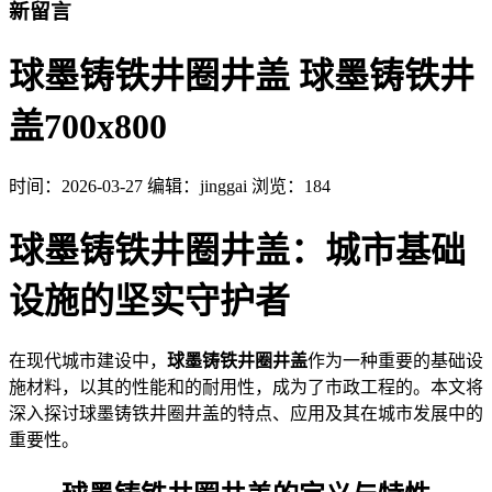
新留言
球墨铸铁井圈井盖 球墨铸铁井
盖700x800
时间：
2026-03-27
编辑：jinggai
浏览：184
球墨铸铁井圈井盖：城市基础
设施的坚实守护者
在现代城市建设中，
球墨铸铁井圈井盖
作为一种重要的基础设
施材料，以其的性能和的耐用性，成为了市政工程的。本文将
深入探讨球墨铸铁井圈井盖的特点、应用及其在城市发展中的
重要性。