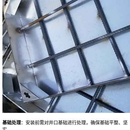
基础处理
：安装前需对井口基础进行处理，确保基础平整、坚
实。