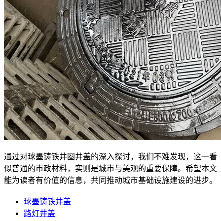
通过对球墨铸铁井圈井盖的深入探讨，我们不难发现，这一看
似普通的市政材料，实则是城市与美观的重要保障。希望本文
能为读者有价值的信息，共同推动城市基础设施建设的进步。
球墨铸铁井盖
路灯井盖