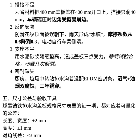
搭接不足
为省材料把480 mm盖板盖在400 mm开口上，搭接只剩40
mm，车辆碾压时
边角受剪易崩边
。
反向安装
防滑花纹顶面被误朝下，雨天形成“水膜”，
摩擦系数从
0.6降到0.3
，电动自行车易侧滑。
支座不平
用水泥砂浆随意垫高，造成盖板三点受力，
静载试验合
格，动载几次断裂
。
密封缺失
厨房、垃圾中转站排水沟若没配EPDM密封条，
沼气+油
烟双腐蚀，三年锈穿
。
五、尺寸公差与验收工具
球墨铸铁排水沟盖板规格尺寸表里的每一项，都对应着可量化
的公差：
长度、宽度：±2 mm
高度：±1 mm
对角线差：≤3 mm