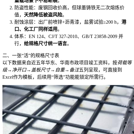
重载场景下不易断裂
。
防盗性能：废钢回收价高，但球墨铸铁无二次熔炼价
值，
天然降低被盗风险
。
耐蚀涂层：出厂前喷锌+沥青漆，盐雾试验≥200 h，
港
口、化工厂同样适用
。
体系：EN 124、CJ/T 327-2010、GB/T 23858-2009 并
行，
给规格尺寸统一语言
。
二、一张“活”的规格尺寸表
以下数据来自近五年华东、华南市政项目竣工资料，按
荷载等
级→净开口→盖板尺寸→自重→备注
五列呈现，可直接到
Excel作为模板，后续用“筛选”功能能锁定所需行。