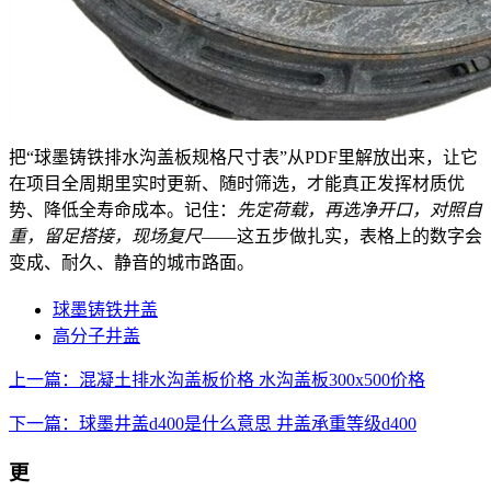
把“球墨铸铁排水沟盖板规格尺寸表”从PDF里解放出来，让它
在项目全周期里实时更新、随时筛选，才能真正发挥材质优
势、降低全寿命成本。记住：
先定荷载，再选净开口，对照自
重，留足搭接，现场复尺
——这五步做扎实，表格上的数字会
变成、耐久、静音的城市路面。
球墨铸铁井盖
高分子井盖
上一篇：混凝土排水沟盖板价格 水沟盖板300x500价格
下一篇：球墨井盖d400是什么意思 井盖承重等级d400
更