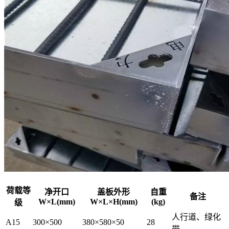
荷载等
净开口
盖板外形
自重
备注
W×L(mm)
W×L×H(mm)
(kg)
级
人行道、绿化
A15
300×500
380×580×50
28