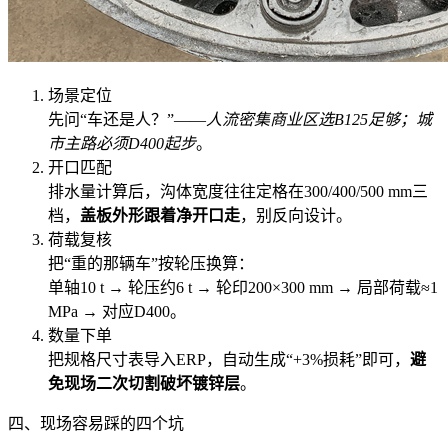
场景定位
先问“车还是人？”——
人流密集商业区选B125足够；城
市主路必须D400起步
。
开口匹配
排水量计算后，沟体宽度往往定格在300/400/500 mm三
档，
盖板外形跟着净开口走
，别反向设计。
荷载复核
把“重的那辆车”按轮压换算：
单轴10 t → 轮压约6 t → 轮印200×300 mm → 局部荷载≈1
MPa → 对应D400。
数量下单
把规格尺寸表导入ERP，自动生成“+3%损耗”即可，
避
免现场二次切割破坏镀锌层
。
四、现场容易踩的四个坑