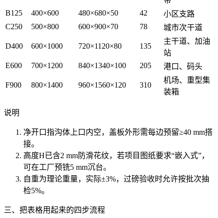
带
B125
400×600
480×680×50
42
小区支路
C250
500×800
600×900×70
78
城市次干道
主干道、加油
D400
600×1000
720×1120×80
135
站
E600
700×1200
840×1340×100
205
港口、码头
机场、重型集
F900
800×1400
960×1560×120
310
装箱
说明
净开口指沟体上口内空，盖板外形需每边预留≥40 mm搭
接。
高度H已含2 mm防滑花纹，若项目图纸要求“嵌入式”，
可在工厂预铣5 mm沉台。
自重为理论重量，实际±3%，过磅验收时允许按批次抽
检5%。
三、把表格用起来的四步流程