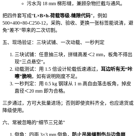
污水沟 18 mm 梯形缝，兼顾杂物拦截与通风。
把四件套写成“
L×B×h-荷载等级-缝隙代码
”，例如
500×400×80-C250-12，采购、验收、更换一张标签能说清，避
免“差不”带来的二次切割。
五、现场验证：三块试铺、一次动载、一秒判定
三块试铺：任意抽三块，拼缝高差＜2 mm，板角不得出
现“三点悬空”。
动载测试：用 1.5 倍设计轮载低速通过，
耳边听有无“咔
嚓”脆响
，如有说明刚度不足。
一秒判定：用 0.5 kg 钢球从 1 m 高自由落击板角，掉皮
直径＜20 mm 即为合格。
三步通过，方可大批量进场；否则即使资料齐全，也应退货或
降级使用。
六、常被忽略的“细节三兄弟”
倒角：四面 3×3 mm 倒角，
防止吊装绳割伤与边角崩