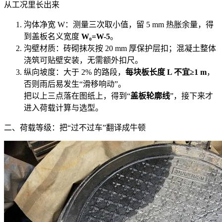
从工况里长出来
沟体净宽 W：测量三次取小值，留 5 mm 热胀余量，得
到盖板名义宽度
W₀=W-5
。
沟壁材质：砖砌抹灰按 20 mm 厚保护层扣；混凝土整体
浇筑可贴壁安装，无需额外扣尺。
纵向坡度：大于 2% 的路段，
每块板长度 L 不宜≥1 m
，
否则雨后易发生“滑移响动”。
把以上三点落在图纸上，得到“
盖板轮廓线
”，接下来才
进入荷载计算与选型。
二、荷载等级：把“过不过车”翻译成牛顿