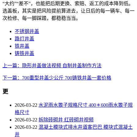
“大约”“差不”，也能把后期更换、索赔、返工的成本降到低。
选盖板，其实是把风险提前算进去，让日后的每一辆车、每一
次检修、每一脚踩踏，都稳稳当当。
不锈钢井盖
路灯井盖
铁井盖
铸铁井盖
上一篇：隐形井盖做法视频 自制井盖制作方法
下一篇：700重型井盖少公斤 700铸铁井盖一套价格
更
2026-03-22
水泥雨水篦子规格尺寸 400＊600雨水篦子规
格尺寸
2026-03-22
拆除砖砌井 红砖砌井视频
2026-03-22
混凝土模块式排水井道客巴巴 模块式混凝土
井