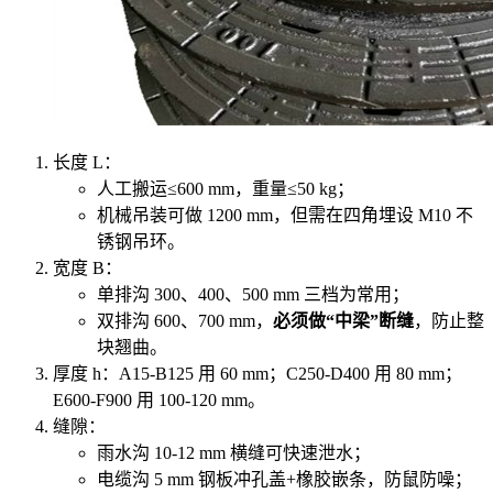
长度 L：
人工搬运≤600 mm，重量≤50 kg；
机械吊装可做 1200 mm，但需在四角埋设 M10 不
锈钢吊环。
宽度 B：
单排沟 300、400、500 mm 三档为常用；
双排沟 600、700 mm，
必须做“中梁”断缝
，防止整
块翘曲。
厚度 h：A15-B125 用 60 mm；C250-D400 用 80 mm；
E600-F900 用 100-120 mm。
缝隙：
雨水沟 10-12 mm 横缝可快速泄水；
电缆沟 5 mm 钢板冲孔盖+橡胶嵌条，防鼠防噪；