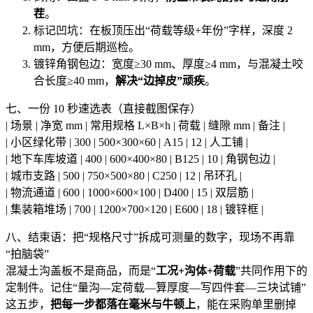
茬
。
标记凹坑：在板顶压出“荷载等级+年份”字样，深度 2
mm，方便后期巡检。
镀锌角钢包边：宽度≥30 mm、厚度≥4 mm，与混凝土咬
合长度≥40 mm，
解决“边掉皮”顽疾
。
七、一份 10 秒速选表（直接截图保存）
| 场景 | 净宽 mm | 常用规格 L×B×h | 荷载 | 缝隙 mm | 备注 |
| 小区绿化带 | 300 | 500×300×60 | A15 | 12 | 人工铺 |
| 地下车库坡道 | 400 | 600×400×80 | B125 | 10 | 角钢包边 |
| 城市支路 | 500 | 750×500×80 | C250 | 12 | 吊环孔 |
| 物流通道 | 600 | 1000×600×100 | D400 | 15 | 双层筋 |
| 集装箱堆场 | 700 | 1200×700×120 | E600 | 18 | 镀锌框 |
八、结束语：把“规格尺寸”拆成可测量的数字，现场不再靠
“拍脑袋”
混凝土沟盖板不是商品，而是“
工况+沟体+荷载
”共同作用下的
定制件。记住“量沟—定荷载—算厚度—写四件套—三块试铺”
这五步，
把每一步都落在毫米与牛顿上
，能在采购单里删掉