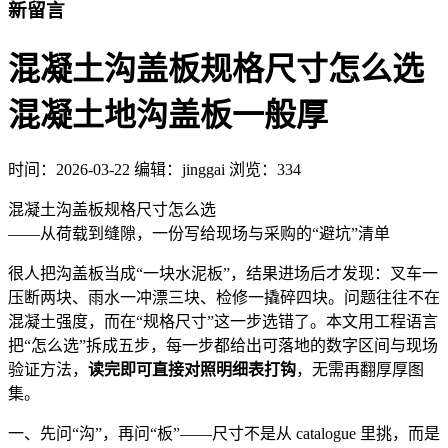
新留言
混凝土沟盖板规格尺寸怎么选
混凝土地沟盖板一般厚
时间：
2026-03-22
编辑：jinggai
浏览：334
混凝土沟盖板规格尺寸怎么选
——从荷载到缝隙，一份写给现场与采购的“避坑”清单
很人把沟盖板当成“一块水泥板”，结果进场后才发现：叉车一
压断两块、雨水一冲漂三块、检修一撬碎四块。问题往往不在
混凝土强度，而在“规格尺寸”这一步选错了。本文用工程语言
把“怎么选”拆成五步，每一步都给出可落地的数字区间与现场
验证方法，
读完即可直接对照明细表打钩
，无需再翻厚厚图
集。
一、先问“沟”，再问“板”——尺寸不是从 catalogue 里挑，而是