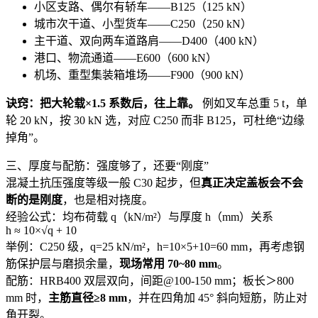
小区支路、偶尔有轿车——B125（125 kN）
城市次干道、小型货车——C250（250 kN）
主干道、双向两车道路肩——D400（400 kN）
港口、物流通道——E600（600 kN）
机场、重型集装箱堆场——F900（900 kN）
诀窍：把大轮载×1.5 系数后，往上靠。
例如叉车总重 5 t，单
轮 20 kN，按 30 kN 选，对应 C250 而非 B125，可杜绝“边缘
掉角”。
三、厚度与配筋：强度够了，还要“刚度”
混凝土抗压强度等级一般 C30 起步，但
真正决定盖板会不会
断的是刚度
，也是相对挠度。
经验公式：均布荷载 q（kN/m²）与厚度 h（mm）关系
h ≈ 10×√q + 10
举例：C250 级，q=25 kN/m²，h=10×5+10=60 mm，再考虑钢
筋保护层与磨损余量，
现场常用 70~80 mm
。
配筋：HRB400 双层双向，间距@100-150 mm；板长＞800
mm 时，
主筋直径≥8 mm
，并在四角加 45° 斜向短筋，防止对
角开裂。