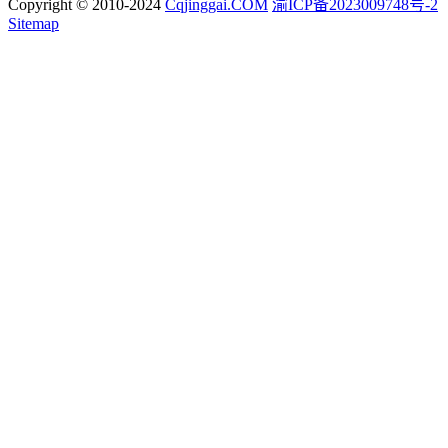
Copyright © 2010-2024
Cqjinggai.COM
渝ICP备2023009748号-2
Sitemap