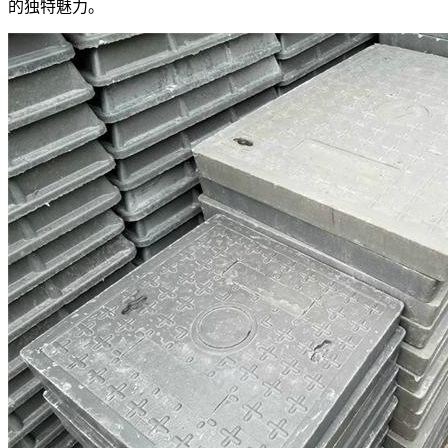
的独特魅力。