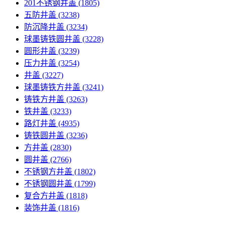
201不锈钢井盖
(1805)
五防井盖
(3238)
防沉降井盖
(3234)
球墨铸铁圆井盖
(3228)
圆形井盖
(3239)
压力井盖
(3254)
井盖
(3227)
球墨铸铁方井盖
(3241)
铸铁方井盖
(3263)
铁井盖
(3233)
路灯井盖
(4935)
铸铁圆井盖
(3236)
方井盖
(2830)
圆井盖
(2766)
不锈钢方井盖
(1802)
不锈钢圆井盖
(1799)
复合方井盖
(1818)
装饰井盖
(1816)