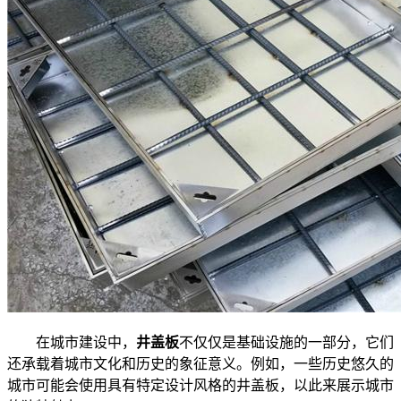
在城市建设中，
井盖板
不仅仅是基础设施的一部分，它们
还承载着城市文化和历史的象征意义。例如，一些历史悠久的
城市可能会使用具有特定设计风格的井盖板，以此来展示城市