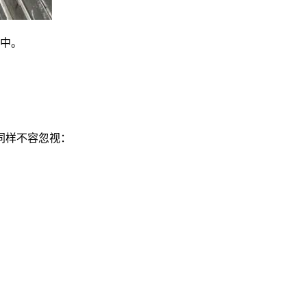
中。
同样不容忽视：