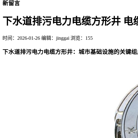
新留言
下水道排污电力电缆方形井 电
时间：
2026-01-26
编辑：jinggai
浏览：155
下水道排污电力电缆方形井：城市基础设施的关键组