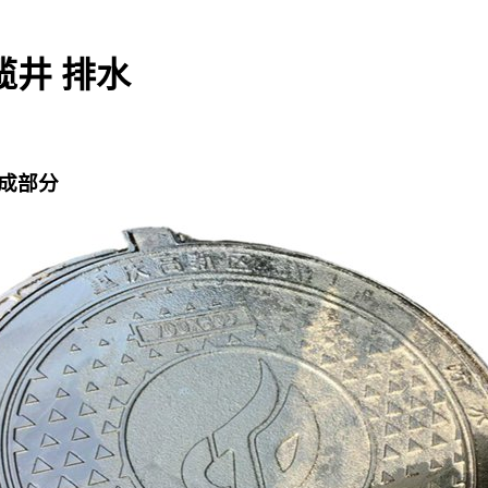
缆井 排水
成部分