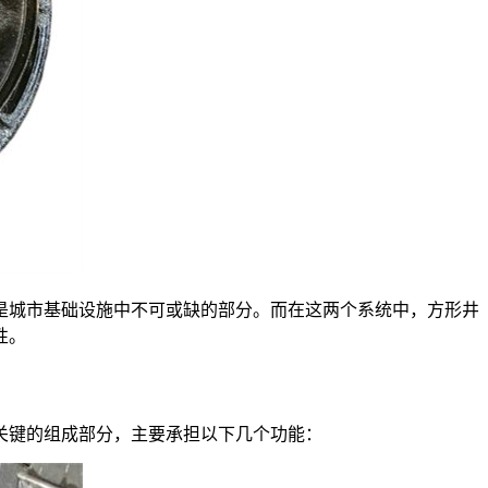
城市基础设施中不可或缺的部分。而在这两个系统中，方形井
性。
关键的组成部分，主要承担以下几个功能：