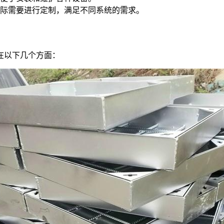
际需要进行定制，满足不同系统的需求。
在以下几个方面：