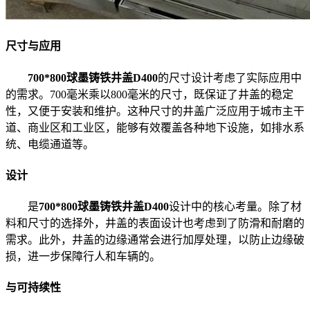
尺寸与应用
700*800球墨铸铁井盖D400
的尺寸设计考虑了实际应用中
的需求。700毫米乘以800毫米的尺寸，既保证了井盖的稳定
性，又便于安装和维护。这种尺寸的井盖广泛应用于城市主干
道、商业区和工业区，能够有效覆盖各种地下设施，如排水系
统、电缆通道等。
设计
是
700*800球墨铸铁井盖D400
设计中的核心考量。除了材
料和尺寸的选择外，井盖的表面设计也考虑到了防滑和耐磨的
需求。此外，井盖的边缘通常会进行加厚处理，以防止边缘破
损，进一步保障行人和车辆的。
与可持续性