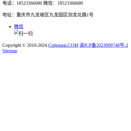
电话：18523366680
微信：18523366680
地址：重庆市九龙坡区九龙园区剑龙北路1号
微信
Copyright © 2010-2024
Cqjinggai.COM
渝ICP备2023009748号-2
Sitemap