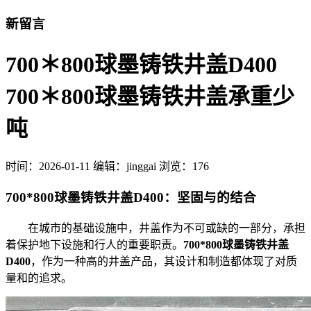
新留言
700＊800球墨铸铁井盖D400
700＊800球墨铸铁井盖承重少
吨
时间：
2026-01-11
编辑：jinggai
浏览：176
700*800球墨铸铁井盖D400：坚固与的结合
在城市的基础设施中，井盖作为不可或缺的一部分，承担
着保护地下设施和行人的重要职责。
700*800球墨铸铁井盖
D400
，作为一种高的井盖产品，其设计和制造都体现了对质
量和的追求。