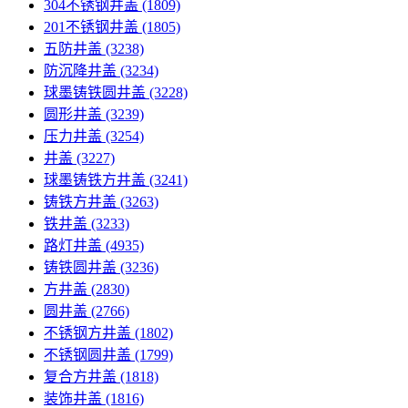
304不锈钢井盖
(1809)
201不锈钢井盖
(1805)
五防井盖
(3238)
防沉降井盖
(3234)
球墨铸铁圆井盖
(3228)
圆形井盖
(3239)
压力井盖
(3254)
井盖
(3227)
球墨铸铁方井盖
(3241)
铸铁方井盖
(3263)
铁井盖
(3233)
路灯井盖
(4935)
铸铁圆井盖
(3236)
方井盖
(2830)
圆井盖
(2766)
不锈钢方井盖
(1802)
不锈钢圆井盖
(1799)
复合方井盖
(1818)
装饰井盖
(1816)