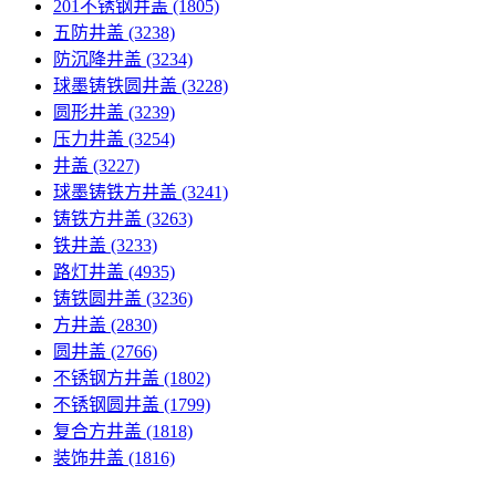
201不锈钢井盖
(1805)
五防井盖
(3238)
防沉降井盖
(3234)
球墨铸铁圆井盖
(3228)
圆形井盖
(3239)
压力井盖
(3254)
井盖
(3227)
球墨铸铁方井盖
(3241)
铸铁方井盖
(3263)
铁井盖
(3233)
路灯井盖
(4935)
铸铁圆井盖
(3236)
方井盖
(2830)
圆井盖
(2766)
不锈钢方井盖
(1802)
不锈钢圆井盖
(1799)
复合方井盖
(1818)
装饰井盖
(1816)