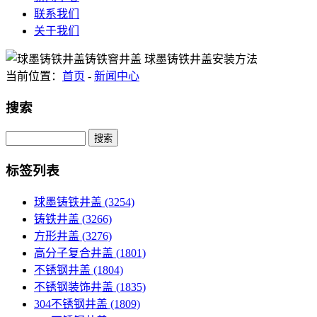
联系我们
关于我们
当前位置：
首页
-
新闻中心
搜索
Search
标签列表
球墨铸铁井盖
(3254)
铸铁井盖
(3266)
方形井盖
(3276)
高分子复合井盖
(1801)
不锈钢井盖
(1804)
不锈钢装饰井盖
(1835)
304不锈钢井盖
(1809)