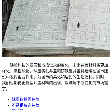
随着科技的发展和市场需求的变化，未来井盖材料将更加
样化、高性能化。球墨铸铁井盖和铸铁窨井盖将继续在城市建
设中发挥重要作用，为城市的美化和居民的生活便利。同时，
我们也期待更新型井盖材料的出现，以满足不断变化的市场需
求。
球墨铸铁圆井盖
不锈钢装饰井盖