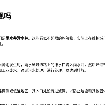
规吗
们是
雨水井污水井
。这些看似不起眼的构筑物，实际上在维护城
性。
当降雨发生时，雨水通过道路上的排水口流入雨水井，然后通过
和工业废水，通过污水处理厂进行处理，以达到排放。
路两侧或低洼地区，其入口处设有过滤网，以防止垃圾和其他固