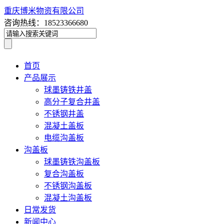
重庆博米物资有限公司
咨询热线：18523366680
首页
产品展示
球墨铸铁井盖
高分子复合井盖
不锈钢井盖
混凝土盖板
电缆沟盖板
沟盖板
球墨铸铁沟盖板
复合沟盖板
不锈钢沟盖板
混凝土沟盖板
日常发货
新闻中心