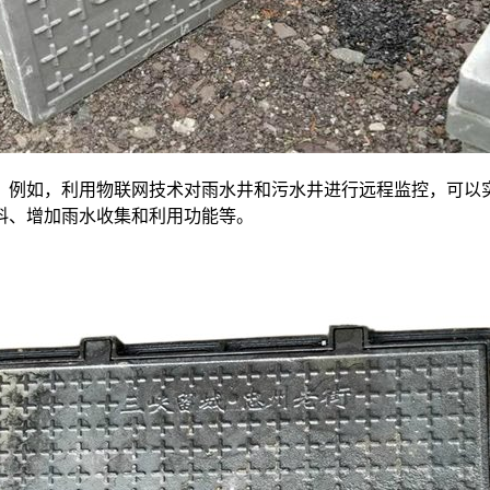
例如，利用物联网技术对雨水井和污水井进行远程监控，可以实
料、增加雨水收集和利用功能等。