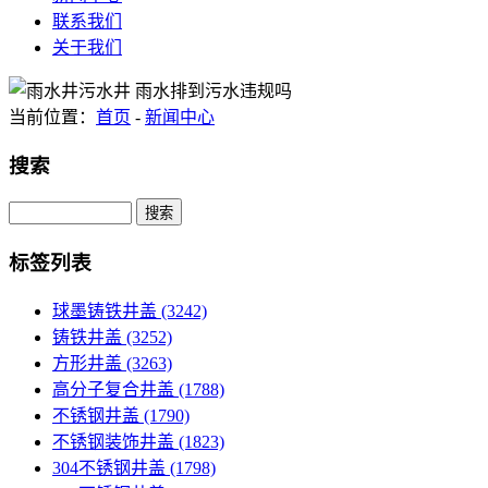
联系我们
关于我们
当前位置：
首页
-
新闻中心
搜索
Search
标签列表
球墨铸铁井盖
(3242)
铸铁井盖
(3252)
方形井盖
(3263)
高分子复合井盖
(1788)
不锈钢井盖
(1790)
不锈钢装饰井盖
(1823)
304不锈钢井盖
(1798)