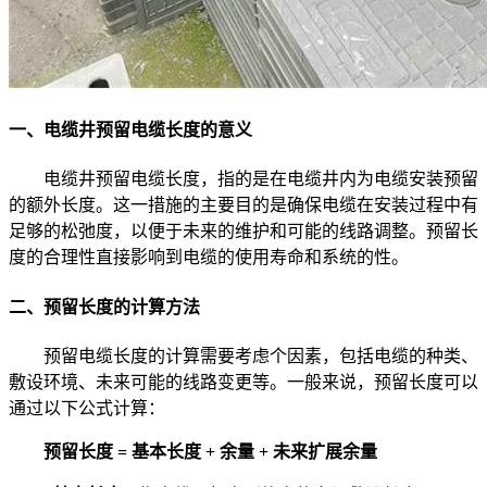
一、电缆井预留电缆长度的意义
电缆井预留电缆长度，指的是在电缆井内为电缆安装预留
的额外长度。这一措施的主要目的是确保电缆在安装过程中有
足够的松弛度，以便于未来的维护和可能的线路调整。预留长
度的合理性直接影响到电缆的使用寿命和系统的性。
二、预留长度的计算方法
预留电缆长度的计算需要考虑个因素，包括电缆的种类、
敷设环境、未来可能的线路变更等。一般来说，预留长度可以
通过以下公式计算：
预留长度 = 基本长度 + 余量 + 未来扩展余量