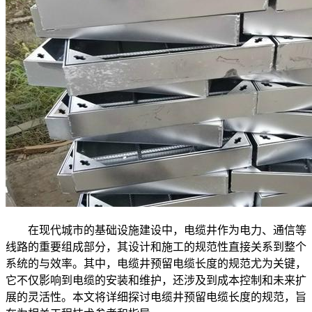
在现代城市的基础设施建设中，电缆井作为电力、通信等
线路的重要组成部分，其设计和施工的规范性直接关系到整个
系统的与效率。其中，电缆井预留电缆长度的规范尤为关键，
它不仅影响到电缆的安装和维护，还涉及到成本控制和未来扩
展的灵活性。本文将详细探讨电缆井预留电缆长度的规范，旨