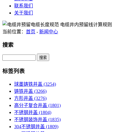
联系我们
关于我们
当前位置：
首页
-
新闻中心
搜索
Search
标签列表
球墨铸铁井盖
(3254)
铸铁井盖
(3266)
方形井盖
(3276)
高分子复合井盖
(1801)
不锈钢井盖
(1804)
不锈钢装饰井盖
(1835)
304不锈钢井盖
(1809)