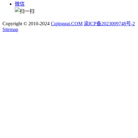
微信
Copyright © 2010-2024
Cqjinggai.COM
渝ICP备2023009748号-2
Sitemap