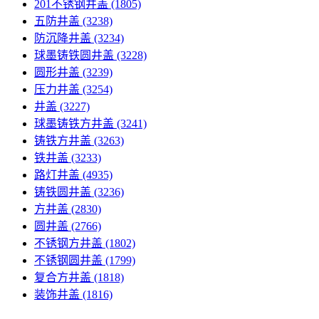
201不锈钢井盖
(1805)
五防井盖
(3238)
防沉降井盖
(3234)
球墨铸铁圆井盖
(3228)
圆形井盖
(3239)
压力井盖
(3254)
井盖
(3227)
球墨铸铁方井盖
(3241)
铸铁方井盖
(3263)
铁井盖
(3233)
路灯井盖
(4935)
铸铁圆井盖
(3236)
方井盖
(2830)
圆井盖
(2766)
不锈钢方井盖
(1802)
不锈钢圆井盖
(1799)
复合方井盖
(1818)
装饰井盖
(1816)