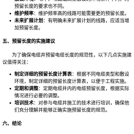
预留长度的要求也不同。
维护频率
：维护频率高的线路可能需要更的预留长度。
未来扩展计划
：有明确未来扩展计划的线路，应适当增
加预留长度。
五、预留长度的实施建议
为了确保电缆井预留电缆长度的规范性，以下几点实施建
议值得关注：
制定详细的预留长度计算表
：根据不同电缆类型和敷设
环境，制定详细的预留长度计算表，以便于工程实施。
定期和调整
：定期电缆井内的电缆预留长度，根据实际
情况进行必要的调整。
培训技术
：对参与电缆井施工的技术进行培训，确保他
们充分理解并能够正确实施预留长度的规范。
六、结论