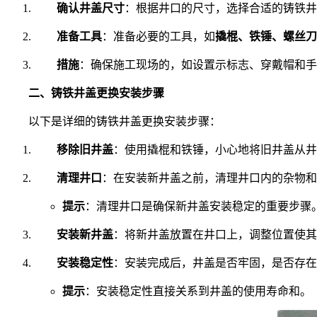
确认井盖尺寸
：根据井口的尺寸，选择合适的铸铁井
准备工具
：准备必要的工具，如
撬棍、铁锤、螺丝刀
措施
：确保施工现场的，如设置示标志、穿戴帽和手
二、铸铁井盖更换安装步骤
以下是详细的铸铁井盖更换安装步骤：
移除旧井盖
：使用撬棍和铁锤，小心地将旧井盖从井
清理井口
：在安装新井盖之前，清理井口内的杂物和
提示
：清理井口是确保新井盖安装稳定的重要步骤
安装新井盖
：将新井盖放置在井口上，调整位置使其
安装稳定性
：安装完成后，井盖是否牢固，是否存在
提示
：安装稳定性直接关系到井盖的使用寿命和。