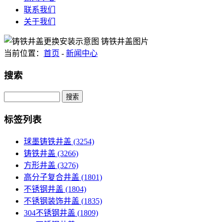
联系我们
关于我们
当前位置：
首页
-
新闻中心
搜索
Search
标签列表
球墨铸铁井盖
(3254)
铸铁井盖
(3266)
方形井盖
(3276)
高分子复合井盖
(1801)
不锈钢井盖
(1804)
不锈钢装饰井盖
(1835)
304不锈钢井盖
(1809)