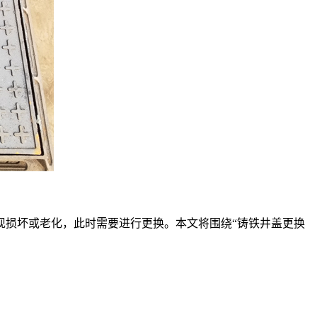
损坏或老化，此时需要进行更换。本文将围绕“铸铁井盖更换