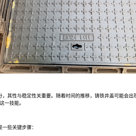
其性与稳定性关重要。随着时间的推移，铸铁井盖可能会出现
握这一技能。
是一些关键步骤：