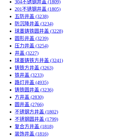
304不锈钢井盖
(1809)
201不锈钢井盖
(1805)
五防井盖
(3238)
防沉降井盖
(3234)
球墨铸铁圆井盖
(3228)
圆形井盖
(3239)
压力井盖
(3254)
井盖
(3227)
球墨铸铁方井盖
(3241)
铸铁方井盖
(3263)
铁井盖
(3233)
路灯井盖
(4935)
铸铁圆井盖
(3236)
方井盖
(2830)
圆井盖
(2766)
不锈钢方井盖
(1802)
不锈钢圆井盖
(1799)
复合方井盖
(1818)
装饰井盖
(1816)