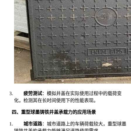
疲劳测试
：模拟井盖在实际使用过程中的载荷变
化，检测其在长时间使用下的性能表现。
四、重型球墨铸铁井盖承载力的应用场景
城市道路
：城市道路上的车辆荷载较大，重型球墨
铸铁井盖的承载力能够满足道路使用需求。