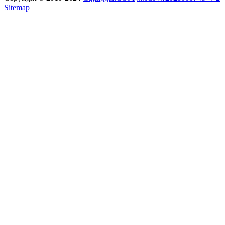
Sitemap