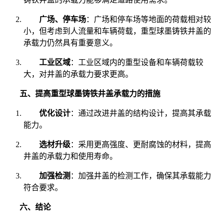
广场、停车场
：广场和停车场等地面的荷载相对较
小，但考虑到人流量和车辆荷载，重型球墨铸铁井盖的
承载力仍然具有重要意义。
工业区域
：工业区域内的重型设备和车辆荷载较
大，对井盖的承载力要求更高。
五、提高重型球墨铸铁井盖承载力的措施
优化设计
：通过改进井盖的结构设计，提高其承载
能力。
选材升级
：采用更高强度、更耐腐蚀的材料，提高
井盖的承载力和使用寿命。
加强检测
：加强井盖的检测工作，确保其承载能力
符合要求。
六、结论