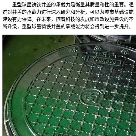
重型球墨铸铁井盖的承载力是衡量其质量和性的重要。通
过对井盖的承载力进行深入研究和分析，可以为城市基础设施
建设有力保障。在未来，随着科技的发展和市政设施建设的不
断升级，重型球墨铸铁井盖的承载能力将会得到进一步提升。