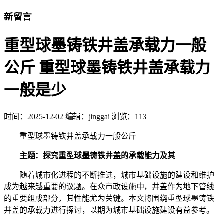
新留言
重型球墨铸铁井盖承载力一般
公斤 重型球墨铸铁井盖承载力
一般是少
时间：
2025-12-02
编辑：jinggai
浏览：113
重型球墨铸铁井盖承载力一般公斤
主题：探究重型球墨铸铁井盖的承载能力及其
随着城市化进程的不断推进，城市基础设施的建设和维护
成为越来越重要的议题。在众市政设施中，井盖作为地下管线
的重要组成部分，其性能尤为关键。本文将围绕重型球墨铸铁
井盖的承载力进行探讨，以期为城市基础设施建设有益参考。